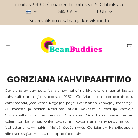
Toimitus 3.99 € / ilmainen toimitus yli 70€ tilauksilla
Sis. alv
EUR
Suuri valikoima kahvia ja kahvikoneita
GORIZIANA KAHVIPAAHTIMO
Goriziana on tunnettu italialainen kahvimerkki, joka on luonut laatua
kahvikulttuuriin jo vuodesta 1967. Goriziana on perheomistettu
kahvimerkki, jota vetää Rogeljan perje. Gorizianan kahveja juodaan yli
20 maassa ja heidän kasvunsa jatkuu vakaasti.
Suosittuja kahveja
Gorizianalta ovat esimerkiksi
Goriziana Oro Extra
, sekä heidän
kofeiiniton kahvinsa
, jonka löydät niin kokonaisina kahvipapuina kuin
jauhettuna kahvinakin.
Meiltä löydät myös Gorizianan kahvikuppeja
niin espressojuomiin kuin cappuccinoonkin.