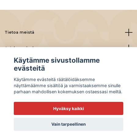
Tietoa meistä
Asiakaspalvelu
Käytämme sivustollamme
Lue lisää
evästeitä
Käytämme evästeitä räätälöidäksemme
Social Media
näyttämäämme sisältöä ja varmistaaksemme sinulle
parhaan mahdollisen kokemuksen ostaessasi meiltä.
Hyväksy kaikki
© 2026 BeanBuddies
Vain tarpeellinen