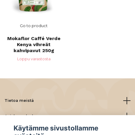
Go to product
Mokaflor Caffé Verde
Kenya vihreät
kahvipavut 250g
Loppu varastosta
Tietoa meistä
Asiakaspalvelu
Käytämme sivustollamme
Lue lisää