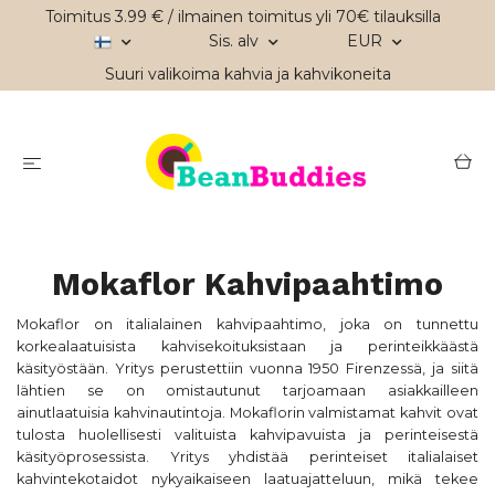
Toimitus 3.99 € / ilmainen toimitus yli 70€ tilauksilla
Sis. alv
EUR
Suuri valikoima kahvia ja kahvikoneita
Mokaflor Kahvipaahtimo
Mokaflor on italialainen kahvipaahtimo, joka on tunnettu
korkealaatuisista kahvisekoituksistaan ja perinteikkäästä
käsityöstään. Yritys perustettiin vuonna 1950 Firenzessä, ja siitä
lähtien se on omistautunut tarjoamaan asiakkailleen
ainutlaatuisia kahvinautintoja. Mokaflorin valmistamat kahvit ovat
tulosta huolellisesti valituista kahvipavuista ja perinteisestä
käsityöprosessista. Yritys yhdistää perinteiset italialaiset
kahvintekotaidot nykyaikaiseen laatuajatteluun, mikä tekee