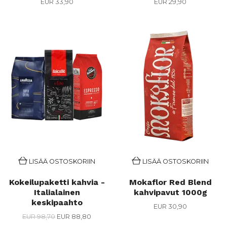
EUR 33,90
EUR 29,90
LISÄÄ OSTOSKORIIN
LISÄÄ OSTOSKORIIN
Kokeilupaketti kahvia -
Mokaflor Red Blend
Italialainen
kahvipavut 1000g
keskipaahto
EUR 30,90
EUR 98,70
EUR 88,80