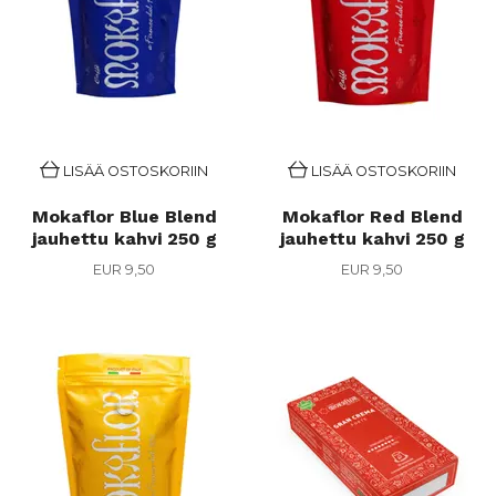
LISÄÄ OSTOSKORIIN
LISÄÄ OSTOSKORIIN
Mokaflor Blue Blend
Mokaflor Red Blend
jauhettu kahvi 250 g
jauhettu kahvi 250 g
EUR 9,50
EUR 9,50