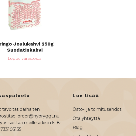
ringo Joulukahvi 250g
Suodatinkahvi
Loppu varastosta
kaspalvelu
Lue lisää
 tavoitat parhaiten
Osto-, ja toimitusehdot
ostitse:
order@nybryggt.nu
.
Ota yhteyttä
ös soittaa meille arkisin kl 8-
Blogi
6733105135