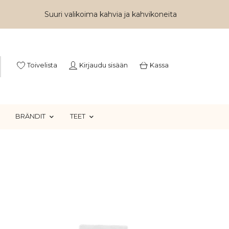
Suuri valikoima kahvia ja kahvikoneita
Toivelista
Kirjaudu sisään
Kassa
BRÄNDIT
TEET