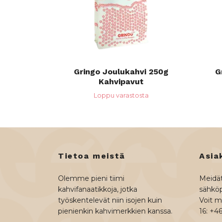
Gringo Joulukahvi 250g
G
Kahvipavut
Loppu varastosta
Tietoa meistä
Asia
Olemme pieni tiimi
Meidät
kahvifanaatikkoja, jotka
sähköp
työskentelevät niin isojen kuin
Voit my
pienienkin kahvimerkkien kanssa.
16: +4