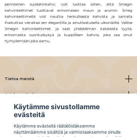
perinteinen suodatinkahvi, voit luottaa siihen, että Smegin
kahvinkeittimet tuottavat erinomaisen maun ja aromin.
Smeg
kahvinkeittimellä voit nauttia herkullisesta kahvista ja samalla
ihastuttaa vieraitasi sen elegantilla ja ainutlaatuisella ulkonäöllä. Valitse
Smegin kahvinkeittimet, ja saat yhdistelmän italialaista tyyliä,
erinomaista suorituskykyä ja kuppillisen kahvia, joka saa sinut
hymyilemään joka aamu.
Tietoa meistä
Asiakaspalvelu
Käytämme sivustollamme
Lue lisää
evästeitä
Käytämme evästeitä räätälöidäksemme
Social Media
näyttämäämme sisältöä ja varmistaaksemme sinulle