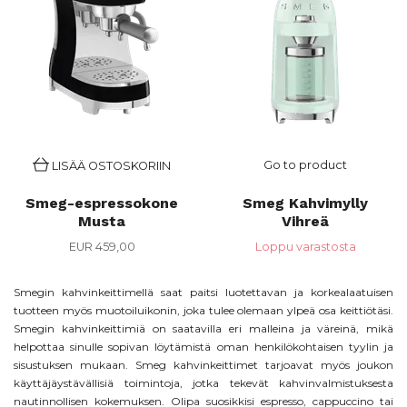
Go to product
LISÄÄ OSTOSKORIIN
Smeg-espressokone
Smeg Kahvimylly
Musta
Vihreä
EUR 459,00
Loppu varastosta
Smegin kahvinkeittimellä saat paitsi luotettavan ja korkealaatuisen
tuotteen myös muotoiluikonin, joka tulee olemaan ylpeä osa keittiötäsi.
Smegin kahvinkeittimiä on saatavilla eri malleina ja väreinä, mikä
helpottaa sinulle sopivan löytämistä oman henkilökohtaisen tyylin ja
sisustuksen mukaan.
Smeg kahvinkeittimet tarjoavat myös joukon
käyttäjäystävällisiä toimintoja, jotka tekevät kahvinvalmistuksesta
nautinnollisen kokemuksen. Olipa suosikkisi espresso, cappuccino tai