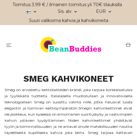
Toimitus 3.99 € / ilmainen toimitus yli 70€ tilauksilla
Sis. alv
EUR
Suuri valikoima kahvia ja kahvikoneita
SMEG KAHVIKONEET
Smeg on arvostettu keittiölaitteiden brändi, joka tarjoaa korkealaatuisia
ja tyylikkäitä tuotteita. Italialaisella muotoilullaan ja innovatiivisella
teknologiallaan Smeg on suosittu valinta niille, jotka haluavat luoda
elegantin ja toimivan keittiöympäristön.
Smegin kahvinkeittimet eivät
ole poikkeus, kun kyseessä on erinomainen suorituskyky ja vaativimpien
kahvin ystävien tyydyttäminen. Niiden kahvinkeittimet yhdistävät
tyylin ja toiminnallisuuden, ja ne antavat sinulle mahdollisuuden nauttia
täydellisestä kupillisesta kahvia joka kerta. Smeg tarjoaa kattavan