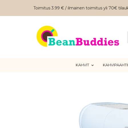
Toimitus 3.99 € / ilmainen toimitus yli 70€ tilauk
KAHVIT
KAHVIPAAHT