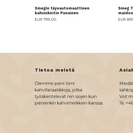
Smegin täysautomaattinen
Smeg T
kahvinkeitin Punainen
maidon
EUR 799,00
EUR 89
Tietoa meistä
Asia
Olemme pieni tiimi
Meidät
kahvifanaatikkoja, jotka
sähköp
työskentelevät niin isojen kuin
Voit my
pienienkin kahvimerkkien kanssa.
16: +4