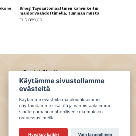
okone
Smeg Täysautomaattinen kahvinkeitin
maidonvaahdottimella, tumman musta
EUR 899,00
Social Media
Käytämme sivustollamme
Facebook
evästeitä
Instagram
Käytämme evästeitä räätälöidäksemme
näyttämäämme sisältöä ja varmistaaksemme
sinulle parhaan mahdollisen kokemuksen
ostaessasi meiltä.
Hyväksy kaikki
Vain tarpeellinen