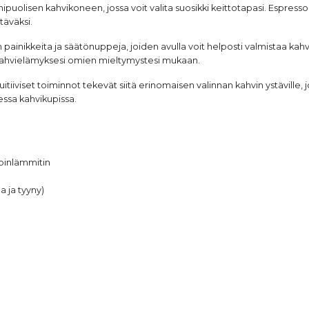
onipuolisen kahvikoneen, jossa voit valita suosikki keittotapasi. Espre
täväksi.
painikkeita ja säätönuppeja, joiden avulla voit helposti valmistaa kahv
ä kahvielämyksesi omien mieltymystesi mukaan.
itiiviset toiminnot tekevät siitä erinomaisen valinnan kahvin ystäville
ssa kahvikupissa.
pinlämmitin
a ja tyyny)