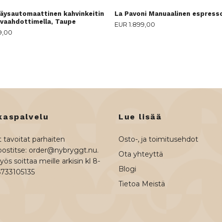
äysautomaattinen kahvinkeitin
La Pavoni Manuaalinen espress
vaahdottimella, Taupe
EUR 1.899,00
9,00
kaspalvelu
Lue lisää
 tavoitat parhaiten
Osto-, ja toimitusehdot
ostitse:
order@nybryggt.nu
.
Ota yhteyttä
ös soittaa meille arkisin kl 8-
Blogi
6733105135
Tietoa Meistä