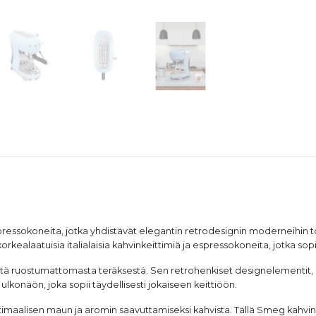
pressokoneita
, jotka yhdistävät elegantin retrodesignin moderneihin toi
kealaatuisia italialaisia kahvinkeittimiä ja espressokoneita, jotka sopi
stä ruostumattomasta teräksestä. Sen retrohenkiset designelementit
lkonäön, joka sopii täydellisesti jokaiseen keittiöön.
maalisen maun ja aromin saavuttamiseksi kahvista. Tällä Smeg kahvink