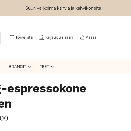
Suuri valikoima kahvia ja kahvikoneita
Toivelista
Kirjaudu sisään
Kassa
BRÄNDIT
TEET
-espressokone
en
,00