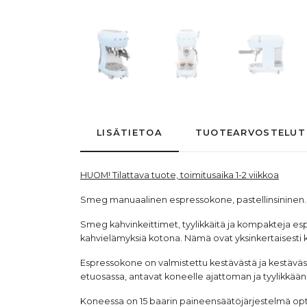
LISÄTIETOA
TUOTEARVOSTELUT
HUOM! Tilattava tuote, toimitusaika 1-2 viikkoa
Smeg manuaalinen
espressokone
, pastellinsininen.
Smeg
kahvinkeittimet
, tyylikkäitä ja kompakteja
es
kahvielämyksiä kotona. Nämä ovat yksinkertaisesti kor
Espressokone on valmistettu kestävästä ja kestävä
etuosassa, antavat koneelle ajattoman ja tyylikkään u
Koneessa on 15 baarin paineensäätöjärjestelmä opti