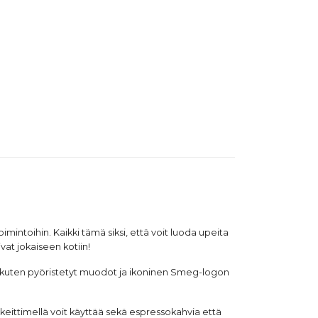
mintoihin. Kaikki tämä siksi, että voit luoda upeita
vat jokaiseen kotiin!
, kuten pyöristetyt muodot ja ikoninen Smeg-logon
eittimellä voit käyttää sekä espressokahvia että