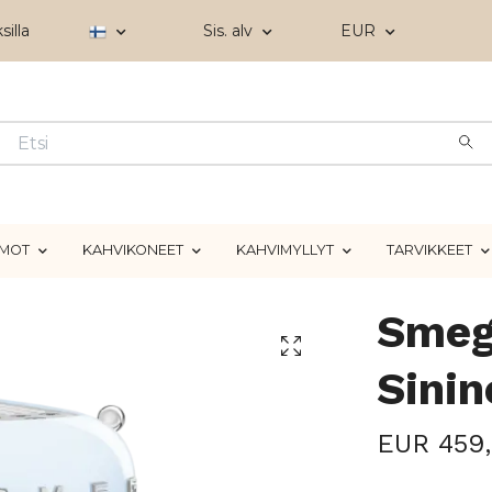
silla
Sis. alv
EUR
IMOT
KAHVIKONEET
KAHVIMYLLYT
TARVIKKEET
Smeg
Sinin
EUR 459