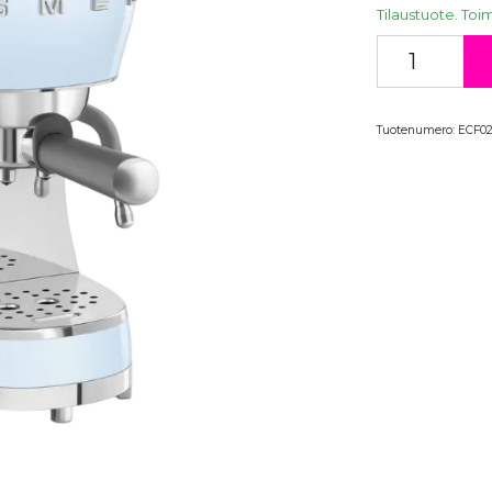
Tilaustuote. Toim
Tuotenumero:
ECF0