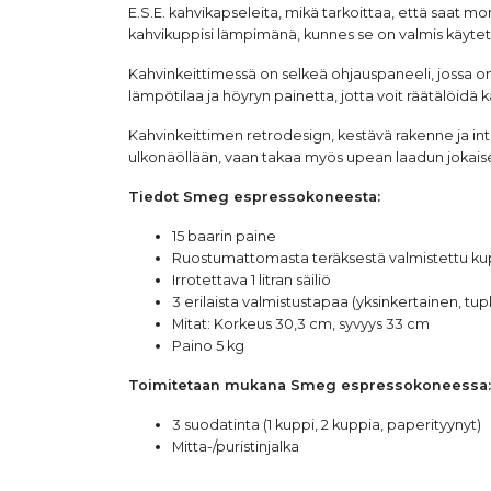
E.S.E. kahvikapseleita, mikä tarkoittaa, että saat m
kahvikuppisi lämpimänä, kunnes se on valmis käytet
Kahvinkeittimessä on selkeä ohjauspaneeli, jossa on 
lämpötilaa ja höyryn painetta, jotta voit räätälöid
Kahvinkeittimen retrodesign, kestävä rakenne ja intu
ulkonäöllään, vaan takaa myös upean laadun jokaise
Tiedot Smeg espressokoneesta:
15 baarin paine
Ruostumattomasta teräksestä valmistettu ku
Irrotettava 1 litran säiliö
3 erilaista valmistustapaa (yksinkertainen, tupl
Mitat: Korkeus 30,3 cm, syvyys 33 cm
Paino 5 kg
Toimitetaan mukana Smeg espressokoneessa:
3 suodatinta (1 kuppi, 2 kuppia, paperityynyt)
Mitta-/puristinjalka