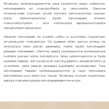
Tervetuloa verkkokauppaamme, jossa tarjoamme laajan valikoiman
kahvikapseleita eri makuprofiileilla ja vahvuuksilla. Olemme
omistautuneet tuomaan sinulle parhaita kahvinautintoja suoraan
kotiisi. Valikoimastamme löydät kahvikapselit erilaisiin
makumieltymyksiin - aina intensiivisistä espressoluomuksista
hienostuneisiin sekoituksiin.
Jokainen kahvikapseli on huolella valittu ja suunniteltu tarjoamaan
ainutlaatuinen makuelämys. Oli kyseessä sitten aamun piristys tai
rentouttava hetki päivän päätteeksi, meiltä löydät kahvikapselit
jokaiseen tilanteeseen. Olemme ylpeitä tarjotessamme korkealaatuisia
tuotteita suoraan kotiisi toimitettuna.
Selaa valikoimaamme ja löydä
suosikkisi helposti. Voit tutustua eri kahvityyppeihin, alkuperämaihin ja
vivahteisiin, jotka tekevät jokaisesta kupillisesta ainutlaatuisen. Tilaa
kahvikapselit helposti verkkokaupastamme ja nauti herkullisista
kahvihetkistä juuri silloin kun haluat. Tervetuloa mukaan nauttimaan
aidoista makuelämyksistä kahvikapseleidemme avulla!