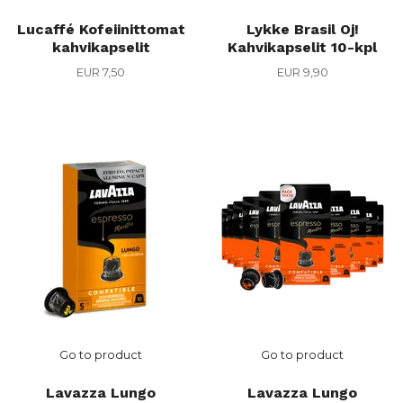
Lucaffé Kofeiinittomat
Lykke Brasil Oj!
kahvikapselit
Kahvikapselit 10-kpl
EUR 7,50
EUR 9,90
Go to product
Go to product
Lavazza Lungo
Lavazza Lungo