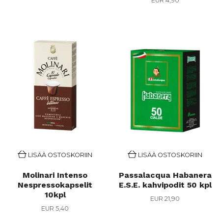
EUR 4,90
LISÄÄ OSTOSKORIIN
LISÄÄ OSTOSKORIIN
Molinari Intenso
Passalacqua Habanera
Nespressokapselit
E.S.E. kahvipodit 50 kpl
10kpl
EUR 21,90
EUR 5,40