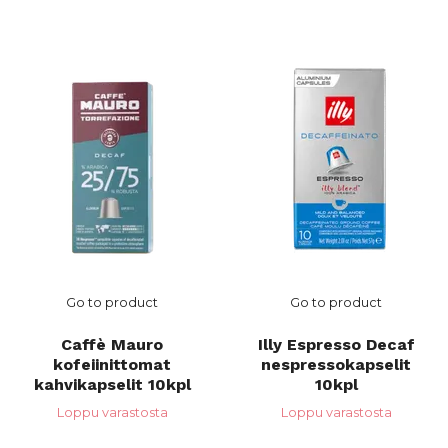
Go to product
Go to product
Caffè Mauro
Illy Espresso Decaf
kofeiinittomat
nespressokapselit
kahvikapselit 10kpl
10kpl
Loppu varastosta
Loppu varastosta