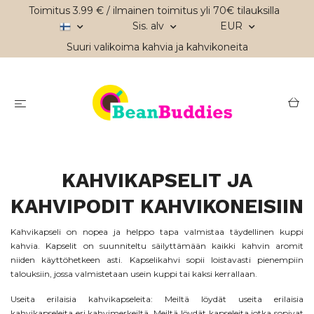
Toimitus 3.99 € / ilmainen toimitus yli 70€ tilauksilla
Sis. alv
EUR
Suuri valikoima kahvia ja kahvikoneita
KAHVIKAPSELIT JA
KAHVIPODIT KAHVIKONEISIIN
Kahvikapseli on nopea ja helppo tapa valmistaa täydellinen kuppi
kahvia. Kapselit on suunniteltu säilyttämään kaikki kahvin aromit
niiden käyttöhetkeen asti. Kapselikahvi sopii loistavasti pienempiin
talouksiin, jossa valmistetaan usein kuppi tai kaksi kerrallaan.
Useita erilaisia kahvikapseleita: Meiltä löydät useita erilaisia
kahvikapseleita eri kahvimerkeiltä. Meiltä löydät kapseleita jotka sopivat