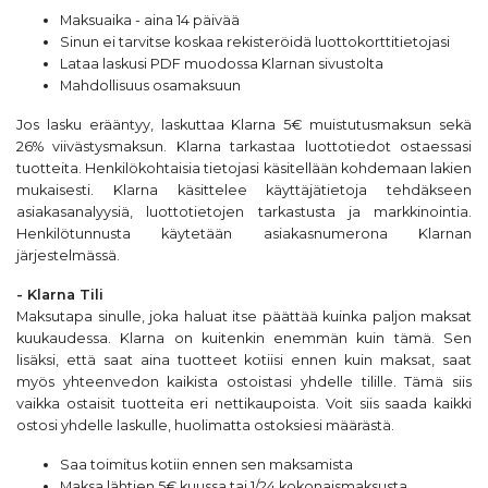
Maksuaika - aina 14 päivää
Sinun ei tarvitse koskaa rekisteröidä luottokorttitietojasi
Lataa laskusi PDF muodossa Klarnan sivustolta
Mahdollisuus osamaksuun
Jos lasku erääntyy, laskuttaa Klarna 5€ muistutusmaksun sekä
26% viivästysmaksun. Klarna tarkastaa luottotiedot ostaessasi
tuotteita. Henkilökohtaisia tietojasi käsitellään kohdemaan lakien
mukaisesti. Klarna käsittelee käyttäjätietoja tehdäkseen
asiakasanalyysiä, luottotietojen tarkastusta ja markkinointia.
Henkilötunnusta käytetään asiakasnumerona Klarnan
järjestelmässä.
- Klarna Tili
Maksutapa sinulle, joka haluat itse päättää kuinka paljon maksat
kuukaudessa. Klarna on kuitenkin enemmän kuin tämä. Sen
lisäksi, että saat aina tuotteet kotiisi ennen kuin maksat, saat
myös yhteenvedon kaikista ostoistasi yhdelle tilille. Tämä siis
vaikka ostaisit tuotteita eri nettikaupoista. Voit siis saada kaikki
ostosi yhdelle laskulle, huolimatta ostoksiesi määrästä.
Saa toimitus kotiin ennen sen maksamista
Maksa lähtien 5€ kuussa tai 1/24 kokonaismaksusta.