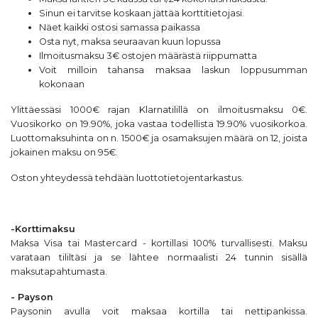
Sinun ei tarvitse koskaan jättää korttitietojasi.
Näet kaikki ostosi samassa paikassa
Osta nyt, maksa seuraavan kuun lopussa
Ilmoitusmaksu 3€ ostojen määrästä riippumatta
Voit milloin tahansa maksaa laskun loppusumman
kokonaan
Ylittäessäsi 1000€ rajan Klarnatilillä on ilmoitusmaksu 0€.
Vuosikorko on 19.90%, joka vastaa todellista 19.90% vuosikorkoa.
Luottomaksuhinta on n. 1500€ ja osamaksujen määrä on 12, joista
jokainen maksu on 95€.
Oston yhteydessä tehdään luottotietojentarkastus.
-Korttimaksu
Maksa Visa tai Mastercard - kortillasi 100% turvallisesti. Maksu
varataan tililtäsi ja se lähtee normaalisti 24 tunnin sisällä
maksutapahtumasta.
- Payson
Paysonin avulla voit maksaa kortilla tai nettipankissa.