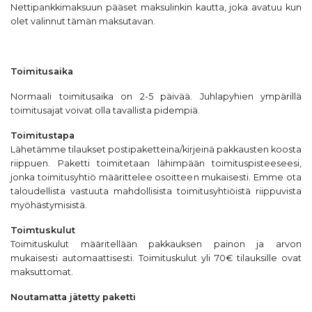
Nettipankkimaksuun pääset maksulinkin kautta, joka avatuu kun
olet valinnut tämän maksutavan.
Toimitusaika
Normaali toimitusaika on 2-5 päivää. Juhlapyhien ympärillä
toimitusajat voivat olla tavallista pidempiä.
Toimitustapa
Lähetämme tilaukset postipaketteina/kirjeinä pakkausten koosta
riippuen. Paketti toimitetaan lähimpään toimituspisteeseesi,
jonka toimitusyhtiö määrittelee osoitteen mukaisesti. Emme ota
taloudellista vastuuta mahdollisista toimitusyhtiöistä riippuvista
myöhästymisistä.
Toimtuskulut
Toimituskulut määritellään pakkauksen painon ja arvon
mukaisesti automaattisesti. Toimituskulut yli 70€ tilauksille ovat
maksuttomat.
Noutamatta jätetty paketti