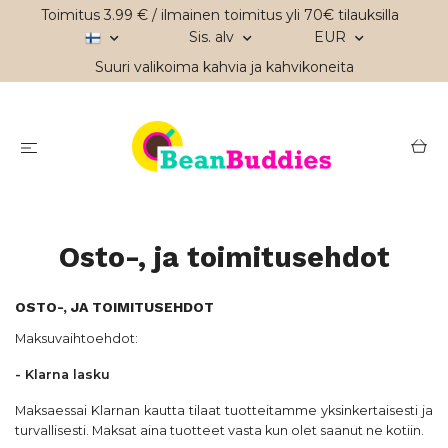
Toimitus 3.99 € / ilmainen toimitus yli 70€ tilauksilla
Sis. alv
EUR
Suuri valikoima kahvia ja kahvikoneita
Osto-, ja toimitusehdot
OSTO-, JA TOIMITUSEHDOT
Maksuvaihtoehdot:
- Klarna lasku
Maksaessai Klarnan kautta tilaat tuotteitamme yksinkertaisesti ja
turvallisesti. Maksat aina tuotteet vasta kun olet saanut ne kotiin.