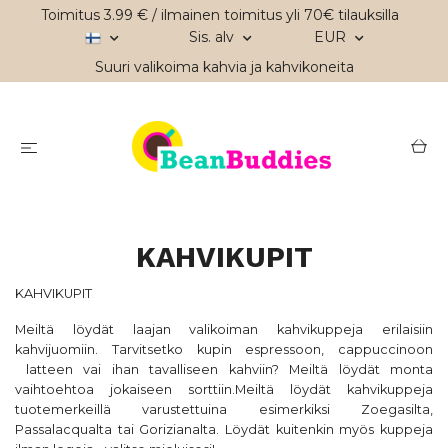
Toimitus 3.99 € / ilmainen toimitus yli 70€ tilauksilla
Sis. alv
EUR
Suuri valikoima kahvia ja kahvikoneita
KAHVIKUPIT
KAHVIKUPIT
Meiltä löydät laajan valikoiman kahvikuppeja erilaisiin
kahvijuomiin. Tarvitsetko kupin espressoon, cappuccinoon
latteen vai ihan tavalliseen kahviin? Meiltä löydät monta
vaihtoehtoa jokaiseen sorttiin.Meiltä löydät kahvikuppeja
tuotemerkeillä varustettuina esimerkiksi
Zoegasilta
,
Passalacqualta
tai
Gorizianalta
. Löydät kuitenkin myös kuppeja