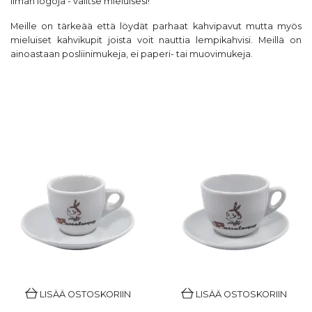
ilman logoja - valitse mieluisesi!
Meille on tärkeää että löydät parhaat kahvipavut mutta myös
mieluiset kahvikupit joista voit nauttia lempikahvisi. Meillä on
ainoastaan posliinimukeja, ei paperi- tai muovimukeja.
LISÄÄ OSTOSKORIIN
LISÄÄ OSTOSKORIIN