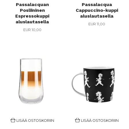
Passalacquan
Passalacqua
Posliininen
Cappuccino-kuppi
Espressokuppi
aluslautasella
aluslautasella
EUR 11,00
EUR 10,00
LISÄÄ OSTOSKORIIN
LISÄÄ OSTOSKORIIN