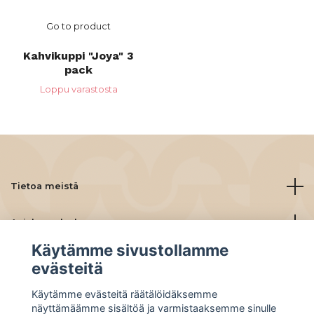
Go to product
Kahvikuppi "Joya" 3
pack
Loppu varastosta
Tietoa meistä
Asiakaspalvelu
Käytämme sivustollamme
Lue lisää
evästeitä
Käytämme evästeitä räätälöidäksemme
Social Media
näyttämäämme sisältöä ja varmistaaksemme sinulle