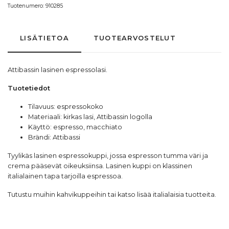
Tuotenumero:
910285
LISÄTIETOA
TUOTEARVOSTELUT
Attibassin
lasinen espressolasi.
Tuotetiedot
Tilavuus: espressokoko
Materiaali: kirkas lasi, Attibassin logolla
Käyttö: espresso, macchiato
Brändi:
Attibassi
Tyylikäs lasinen espressokuppi, jossa espresson tumma väri ja
crema pääsevät oikeuksiinsa. Lasinen kuppi on klassinen
italialainen tapa tarjoilla espressoa.
Tutustu muihin
kahvikuppeihin
tai katso lisää
italialaisia tuotteita
.