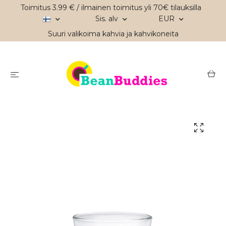
Toimitus 3.99 € / ilmainen toimitus yli 70€ tilauksilla
Sis. alv
EUR
Suuri valikoima kahvia ja kahvikoneita