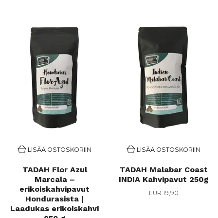
LISÄÄ OSTOSKORIIN
LISÄÄ OSTOSKORIIN
TADAH Flor Azul
TADAH Malabar Coast
Marcala –
INDIA Kahvipavut 250g
erikoiskahvipavut
EUR 19,90
Hondurasista |
Laadukas erikoiskahvi