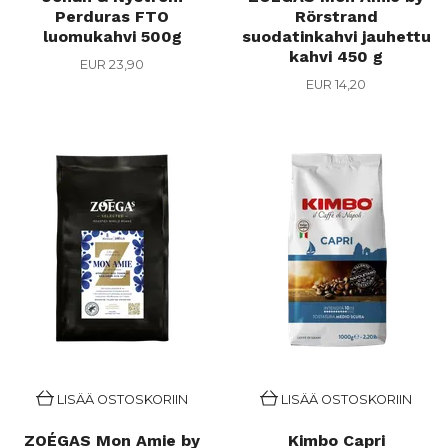
Perduras FTO
Rörstrand
luomukahvi 500g
suodatinkahvi jauhettu
kahvi 450 g
EUR 23,90
EUR 14,20
LISÄÄ OSTOSKORIIN
LISÄÄ OSTOSKORIIN
ZOÉGAS Mon Amie by
Kimbo Capri