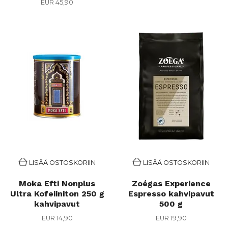
EUR 45,90
LISÄÄ OSTOSKORIIN
LISÄÄ OSTOSKORIIN
Moka Efti Nonplus
Zoégas Experience
Ultra Kofeiiniton 250 g
Espresso kahvipavut
kahvipavut
500 g
EUR 14,90
EUR 19,90