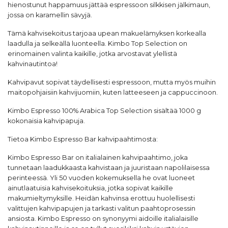
hienostunut happamuus jättää espressoon silkkisen jälkimaun,
jossa on karamellin sävyjä.
Tämä kahvisekoitus tarjoaa upean makuelämyksen korkealla
laadulla ja selkeällä luonteella. Kimbo Top Selection on
erinomainen valinta kaikille, jotka arvostavat ylellistä
kahvinautintoa!
Kahvipavut
sopivat täydellisesti espressoon, mutta myös muihin
maitopohjaisiin kahvijuomiin, kuten latteeseen ja cappuccinoon.
Kimbo Espresso 100% Arabica Top Selection sisältää 1000 g
kokonaisia kahvipapuja.
Tietoa Kimbo Espresso Bar kahvipaahtimosta:
Kimbo Espresso Bar on italialainen kahvipaahtimo, joka
tunnetaan laadukkaasta kahvistaan ja juuristaan napolilaisessa
perinteessä. Yli 50 vuoden kokemuksella he ovat luoneet
ainutlaatuisia kahvisekoituksia, jotka sopivat kaikille
makumieltymyksille. Heidän kahvinsa erottuu huolellisesti
valittujen kahvipapujen ja tarkasti valitun paahtoprosessin
ansiosta. Kimbo Espresso on synonyymi aidoille italialaisille