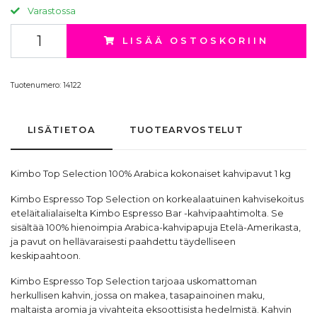
Varastossa
LISÄÄ OSTOSKORIIN
Tuotenumero:
14122
LISÄTIETOA
TUOTEARVOSTELUT
Kimbo Top Selection 100% Arabica kokonaiset
kahvipavut
1 kg
Kimbo Espresso Top Selection on korkealaatuinen kahvisekoitus
eteläitalialaiselta Kimbo Espresso Bar -kahvipaahtimolta. Se
sisältää 100% hienoimpia Arabica-kahvipapuja Etelä-Amerikasta,
ja pavut on hellävaraisesti paahdettu täydelliseen
keskipaahtoon.
Kimbo Espresso Top Selection tarjoaa uskomattoman
herkullisen kahvin, jossa on makea, tasapainoinen maku,
maltaista aromia ja vivahteita eksoottisista hedelmistä. Kahvin