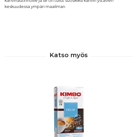
kahvinautinnoille ja se on tullut suosikiksi kahvin ystävien
keskuudessa ympäri maailman.