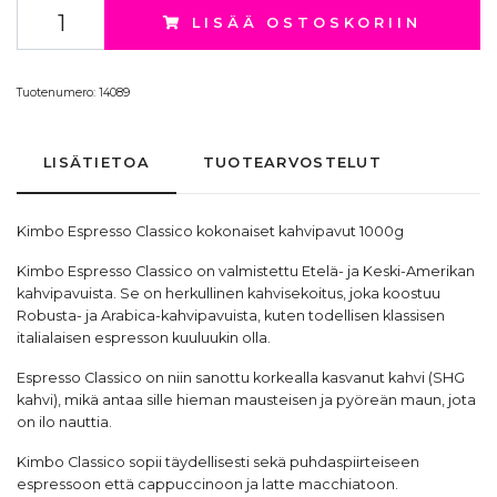
LISÄÄ OSTOSKORIIN
Tuotenumero:
14089
LISÄTIETOA
TUOTEARVOSTELUT
Kimbo Espresso
Classico kokonaiset
kahvipavut
1000g
Kimbo Espresso Classico on valmistettu Etelä- ja Keski-Amerikan
kahvipavuista. Se on herkullinen kahvisekoitus, joka koostuu
Robusta- ja Arabica-kahvipavuista, kuten todellisen klassisen
italialaisen espresson kuuluukin olla.
Espresso Classico on niin sanottu korkealla kasvanut kahvi (SHG
kahvi), mikä antaa sille hieman mausteisen ja pyöreän maun, jota
on ilo nauttia.
Kimbo Classico sopii täydellisesti sekä puhdaspiirteiseen
espressoon että cappuccinoon ja latte macchiatoon.