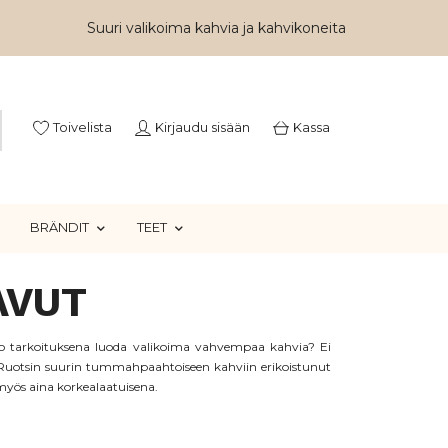
Suuri valikoima kahvia ja kahvikoneita
Toivelista
Kirjaudu sisään
Kassa
BRÄNDIT
TEET
AVUT
o tarkoituksena luoda valikoima vahvempaa kahvia? Ei
 Ruotsin suurin tummahpaahtoiseen kahviin erikoistunut
yös aina korkealaatuisena.