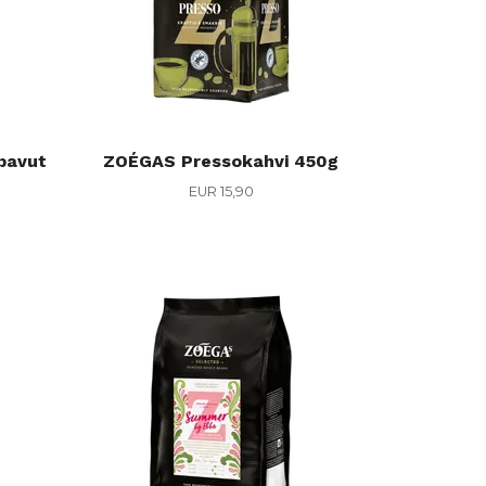
pavut
ZOÉGAS Pressokahvi 450g
EUR 15,90