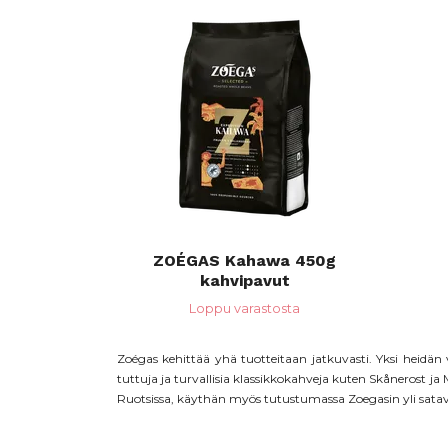
ZOÉGAS Kahawa 450g
kahvipavut
Loppu varastosta
Zoégas kehittää yhä tuotteitaan jatkuvasti. Yksi heidän
tuttuja ja turvallisia klassikkokahveja kuten
Skånerost
ja
Ruotsissa, käythän myös tutustumassa Zoegasin yli satavu