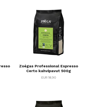
resso
Zoégas Professional Espresso
t
Certo kahvipavut 500g
EUR 18,90