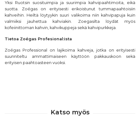
Yksi Ruotsin suosituimpia ja suurimpia kahvipaahtimoita, eikä
suotta. Zoégas on erityisesti erikoistunut tummapaahtoisiin
kahveihin. Heiltä löytyykin suuri valikoima niin
kahvipapuja
kuin
valmiiksi
jauhettua kahviakin
. Zoegasilta löydät myös
kofeiinittoman kahvin
,
kahvikuppeja
sekä
kahvipurkkeja
.
Tietoa Zoégas Profesional:ista
Zoégas Professional on lajikoima kahveja, jotka on erityisesti
suunniteltu ammattimaiseen käyttöön pakkauskoon sekä
erityisen paahtoasteen vuoksi.