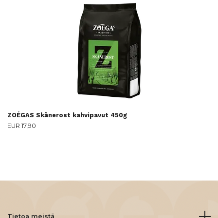
ZOÉGAS Skånerost kahvipavut 450g
EUR 17,90
Tietoa meistä