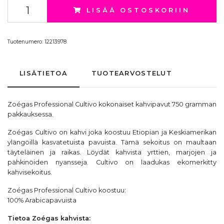
LISÄÄ OSTOSKORIIN
Tuotenumero:
12213978
LISÄTIETOA
TUOTEARVOSTELUT
Zoégas Professional Cultivo kokonaiset kahvipavut 750 gramman
pakkauksessa.
Zoégas Cultivo on kahvi joka koostuu Etiopian ja Keskiamerikan
ylängöillä kasvatetuista pavuista. Tämä sekoitus on maultaan
täyteläinen ja raikas. Löydät kahvista yrttien, marjojen ja
pähkinöiden nyansseja. Cultivo on laadukas
ekomerkitty
kahvisekoitus.
Zoégas Professional Cultivo koostuu:
100% Arabicapavuista
Tietoa
Zoégas
kahvista: