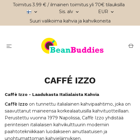
Toimitus 3.99 € / ilmainen toimitus yli 70€ tilauksilla
Sis. alv
EUR
Suuri valikoima kahvia ja kahvikoneita
CAFFÉ IZZO
Caffè Izzo - Laadukasta
Italialaista Kahvia
Caffè Izzo
on tunnettu italialainen kahvipaahtimo, joka on
saavuttanut maineensa korkealaatuisilla kahvituotteillaan.
Perustettu vuonna 1979 Napolissa, Caffè Izzo yhdistää
perinteisen italialaisen kahvikulttuurin moderniin
paahtotekniikkaan luodakseen ainutlaatuisen ja
unohtumattoman kahvielämyksen.