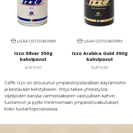
LISÄÄ OSTOSKORIIN
LISÄÄ OSTOSKORIIN
Izzo Silver 250g
Izzo Arabica Gold 250g
kahvipavut
kahvipavut
EUR 9,90
EUR 9,90
Caffè Izzo on sitoutunut ympäristöystävällisiin käytäntöihin
ja kestävään kehitykseen. Yritys tekee yhteistyötä
viljelijöiden kanssa varmistaakseen vastuullisen kahvin
tuotannon ja pyrkii minimoimaan ympäristövaikutukset
koko tuotantoprosessissa.