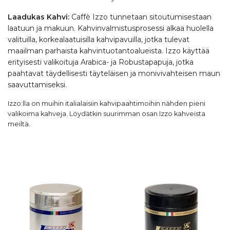
Laadukas Kahvi:
Caffè Izzo tunnetaan sitoutumisestaan
laatuun ja makuun. Kahvinvalmistusprosessi alkaa huolella
valituilla, korkealaatuisilla kahvipavuilla, jotka tulevat
maailman parhaista kahvintuotantoalueista. Izzo käyttää
erityisesti valikoituja Arabica- ja Robustapapuja, jotka
paahtavat täydellisesti täyteläisen ja monivivahteisen maun
saavuttamiseksi.
Izzo:lla on muihin italialaisiin kahvipaahtimoihin nähden pieni
valikoima kahveja. Löydätkin suurimman osan Izzo kahveista
meiltä.