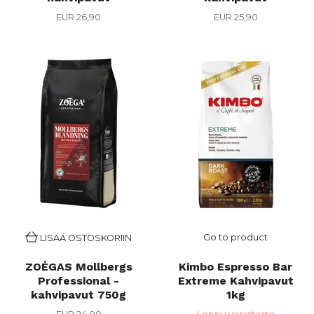
EUR 26,90
EUR 25,90
Go to product
LISÄÄ OSTOSKORIIN
ZOÉGAS Mollbergs
Kimbo Espresso Bar
Professional -
Extreme Kahvipavut
kahvipavut 750g
1kg