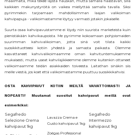
maailmalta, mikä tekee lajista hauskan, mutta samalla haastavan, sillä
kaikkien makunystyröitä on vaikea miellyttää samalla tavalla. Siksi
pyrimmekin tarjoamaan mahdollisimman laajan valikoiman
kahvipapuja - valikoimastamme löytyy varmasti jotakin jokaiselle.
Suurta osaa kahvipavuistamme ei löydy niin suurista marketeista kuin
pienistäkään kahvikaupoista. Me pyrimme kokoamaan pohjoismaiden
suurimman kahvivalikoiman, jotta sinä voit tilata kaikki
suosikkituotteesi kotiin yhdestä ja samasta paikasta. Olemme
kasvattaneet kahvivalikoimaamme oman kahvituntemuksemme
mukaisesti, mutta useat kahvilajikkeemme olemme kuitenkin ottaneet
valikoimaamme teidän asiakkaiden toiveesta. Laitathan sinäkin siis
meille viestiä, jos koet että valikoimastamme puuttuu suosikkikahvisi.
OSTA KAHVIPAVUT KOTIIN MEILTÄ VAIVATTOMASTI JA
NOPEASTI!
Muutamat suositut kahvipavut meillä ovat
esimerkiksi:
Segafredo
Segafredo
Lavazza Crema e
Selezione Crema
Intermezzo
Gusto kahvipavut 1kg
kahvipavut 1kg
kahvipavut 1kg
Zoégas Professional