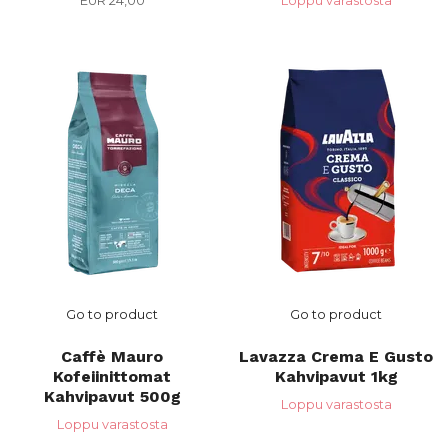
EUR 24,00
Loppu varastosta
Go to product
Go to product
Caffè Mauro
Lavazza Crema E Gusto
Kofeiinittomat
Kahvipavut 1kg
Kahvipavut 500g
Loppu varastosta
Loppu varastosta