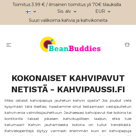
Toimitus 3.99 € / ilmainen toimitus yli 70€ tilauksilla
Sis. alv
EUR
Suuri valikoima kahvia ja kahvikoneita
KOKONAISET KAHVIPAVUT
NETISTÄ - KAHVIPAUSSI.FI
Miksi ostaisit kahvipapuja jauhetun kahvin sijasta? Jos joudut vielä
kysymään tätä itseltäsi, haastamme sinut testaamaan vastajauhetun
kahvin eroa valmiiksijauhettuun. Jauhaessasi kahvipavut itse kotona tai
konttorilla takaat jokaisen kahvikupillisen laadun, etkä tule
katumaan!
Kahvin jauhamisesta kotona on tullut trendikästä.
Kahvieksperttejä löytyy varmasti enemmän kuin eri kahvipapuja