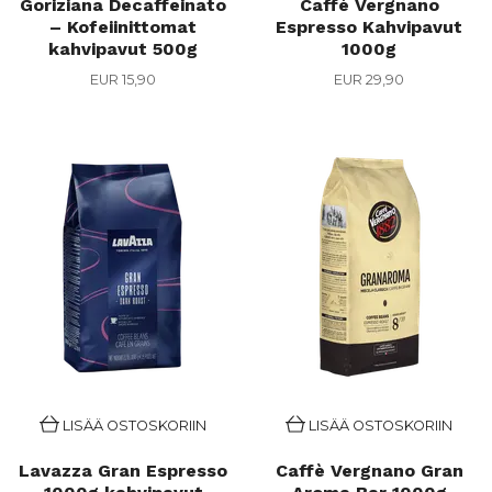
Goriziana Decaffeinato
Caffè Vergnano
– Kofeiinittomat
Espresso Kahvipavut
kahvipavut 500g
1000g
EUR 15,90
EUR 29,90
LISÄÄ OSTOSKORIIN
LISÄÄ OSTOSKORIIN
Lavazza Gran Espresso
Caffè Vergnano Gran