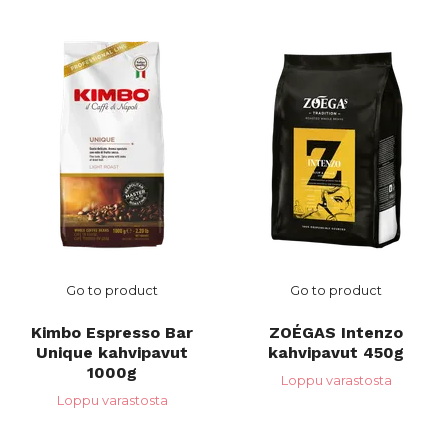
Go to product
Go to product
Kimbo Espresso Bar
ZOÉGAS Intenzo
Unique kahvipavut
kahvipavut 450g
1000g
Loppu varastosta
Loppu varastosta