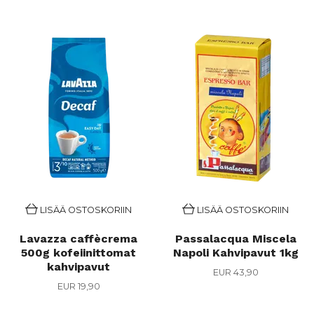
LISÄÄ OSTOSKORIIN
LISÄÄ OSTOSKORIIN
Lavazza caffècrema
Passalacqua Miscela
500g kofeiinittomat
Napoli Kahvipavut 1kg
kahvipavut
EUR 43,90
EUR 19,90