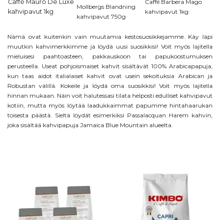
Caffè Mauro De Luxe
Caffé Barbera Mago
Mollbergs Blandning
kahvipavut 1kg
kahvipavut 1kg
kahvipavut 750g
Nämä ovat kuitenkin vain muutamia kestosuosikkejamme. Käy läpi
muutkin kahvimerkkimme ja löydä uusi suosikkisi! Voit myös lajitella
mieluisesi paahtoasteen, pakkauskoon tai papukoostumuksen
perusteella. Useat pohjoismaiset kahvit sisältävät 100% Arabicapapuja,
kun taas aidot italialaiset kahvit ovat usein sekoituksia Arabican ja
Robustan välillä. Kokeile ja löydä oma suosikkisi!
Voit myös lajitella
hinnan mukaan. Näin voit halutessasi tilata helposti edulliset kahvipavut
kotiin, mutta myös löytää laadukkaimmat papumme hintahaarukan
toisesta päästä. Sieltä löydät esimerkiksi
Passalacquan Harem
kahvin,
joka sisältää kahvipapuja
Jamaica Blue Mountain
alueelta.