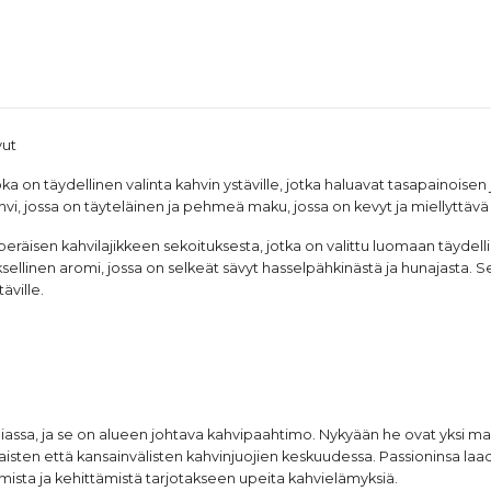
vut
ka on täydellinen valinta kahvin ystäville, jotka haluavat tasapainoise
ahvi, jossa on täyteläinen ja pehmeä maku, jossa on kevyt ja miellyttäv
räisen kahvilajikkeen sekoituksesta, jotka on valittu luomaan täydelli
sellinen aromi, jossa on selkeät sävyt hasselpähkinästä ja hunajasta. S
ville.
aliassa, ja se on alueen johtava kahvipaahtimo. Nykyään he ovat yksi 
laisten että kansainvälisten kahvinjuojien keskuudessa. Passioninsa la
ista ja kehittämistä tarjotakseen upeita kahvielämyksiä.