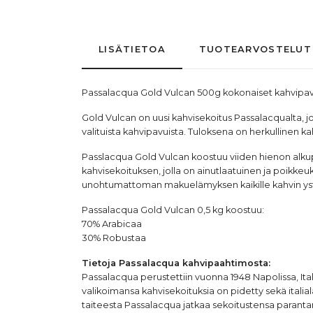
LISÄTIETOA
TUOTEARVOSTELUT
Passalacqua
Gold Vulcan 500g kokonaiset
kahvipa
Gold Vulcan on uusi kahvisekoitus Passalacqualta, jo
valituista kahvipavuista. Tuloksena on herkullinen k
Passlacqua Gold Vulcan koostuu viiden hienon alkupe
kahvisekoituksen, jolla on ainutlaatuinen ja poikkeuk
unohtumattoman makuelämyksen kaikille kahvin ystä
Passalacqua Gold Vulcan 0,5 kg koostuu:
70% Arabicaa
30% Robustaa
Tietoja
Passalacqua
kahvipaahtimosta:
Passalacqua perustettiin vuonna 1948 Napolissa, It
valikoimansa kahvisekoituksia on pidetty sekä italia
taiteesta Passalacqua jatkaa sekoitustensa parantam