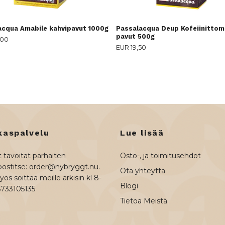
acqua Amabile kahvipavut 1000g
Passalacqua Deup Kofeiinittom
pavut 500g
,00
EUR 19,50
kaspalvelu
Lue lisää
 tavoitat parhaiten
Osto-, ja toimitusehdot
ostitse:
order@nybryggt.nu
.
Ota yhteyttä
ös soittaa meille arkisin kl 8-
Blogi
6733105135
Tietoa Meistä