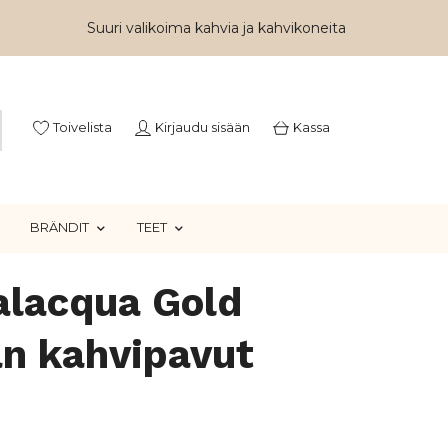
Suuri valikoima kahvia ja kahvikoneita
Toivelista
Kirjaudu sisään
Kassa
BRÄNDIT
TEET
alacqua Gold
an kahvipavut