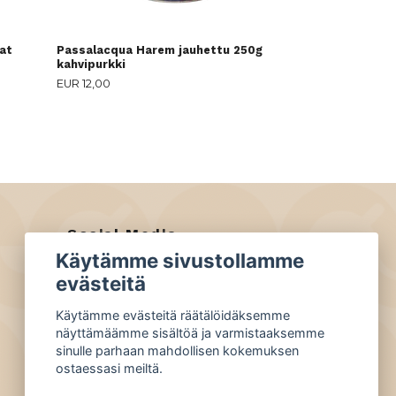
at
Passalacqua Harem jauhettu 250g
kahvipurkki
EUR 12,00
Social Media
Käytämme sivustollamme
Facebook
evästeitä
Instagram
Käytämme evästeitä räätälöidäksemme
näyttämäämme sisältöä ja varmistaaksemme
sinulle parhaan mahdollisen kokemuksen
ostaessasi meiltä.