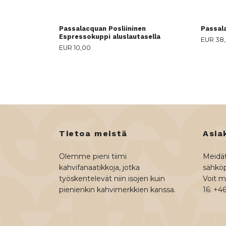
Passalacquan Posliininen
Passal
Espressokuppi aluslautasella
EUR 38
EUR 10,00
Tietoa meistä
Asia
Olemme pieni tiimi
Meidät
kahvifanaatikkoja, jotka
sähköp
työskentelevät niin isojen kuin
Voit my
pienienkin kahvimerkkien kanssa.
16: +4