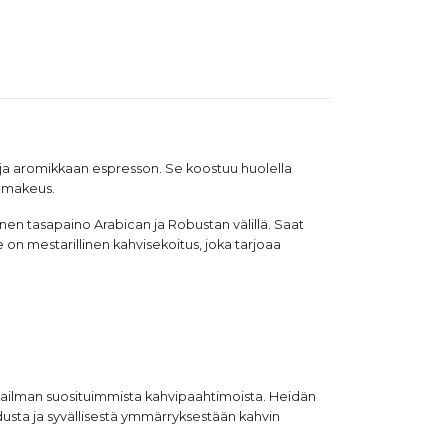
n ja aromikkaan
espresson
. Se koostuu huolella
ä makeus.
nen tasapaino Arabican ja Robustan välillä. Saat
e on mestarillinen kahvisekoitus, joka tarjoaa
maailman suosituimmista kahvipaahtimoista. Heidän
adusta ja syvällisestä ymmärryksestään kahvin