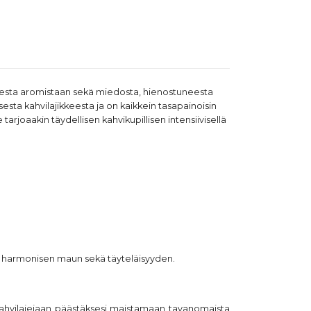
isesta aromistaan sekä miedosta, hienostuneesta
sesta kahvilajikkeesta ja on kaikkein tasapainoisin
arjoaakin täydellisen kahvikupillisen intensiivisellä
 ja harmonisen maun sekä täyteläisyyden.
 kahvilajejaan päästäksesi maistamaan tavanomaista