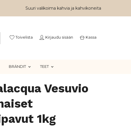
Suuri valikoima kahvia ja kahvikoneita
Toivelista
Kirjaudu sisään
Kassa
BRÄNDIT
TEET
alacqua Vesuvio
naiset
ipavut 1kg