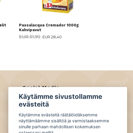
lit
Passalacqua Cremador 1000g
Kahvipavut
EUR 31,90
EUR 28,40
Social Media
Käytämme sivustollamme
Facebook
evästeitä
Instagram
Käytämme evästeitä räätälöidäksemme
näyttämäämme sisältöä ja varmistaaksemme
sinulle parhaan mahdollisen kokemuksen
ostaessasi meiltä.