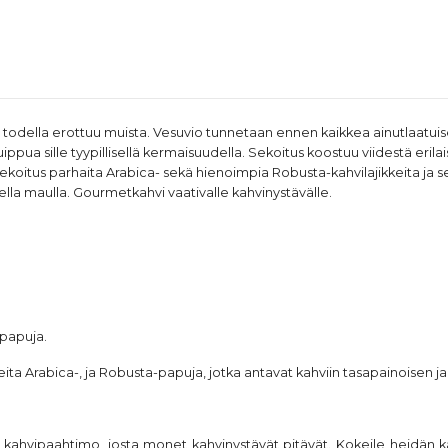
a todella erottuu muista. Vesuvio tunnetaan ennen kaikkea ainutlaatu
ppua sille tyypillisellä kermaisuudella. Sekoitus koostuu viidestä erilai
koitus parhaita Arabica- sekä hienoimpia Robusta-kahvilajikkeita ja se t
isella maulla. Gourmetkahvi vaativalle kahvinystävälle.
ipapuja
.
neita Arabica-, ja Robusta-papuja, jotka antavat kahviin tasapainoisen
eva kahvipaahtimo, josta monet kahvinystävät pitävät. Kokeile heidän