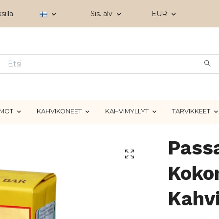
silla
Sis. alv
EUR
IMOT
KAHVIKONEET
KAHVIMYLLYT
TARVIKKEET
Pass
Koko
Kahv