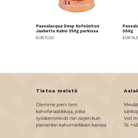
Passalacqua Deup Kofeiiniton
Passal
Jauhettu Kahvi 250g purkissa
500g
EUR 11,00
EUR 14,
Tietoa meistä
Asia
Olemme pieni tiimi
Meidät
kahvifanaatikkoja, jotka
sähköp
työskentelevät niin isojen kuin
Voit my
pienienkin kahvimerkkien kanssa.
16: +4