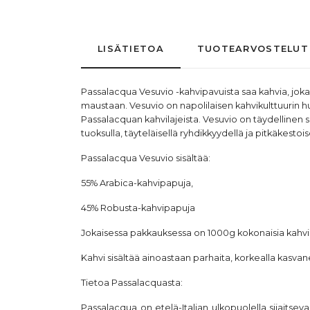
LISÄTIETOA
TUOTEARVOSTELUT
Passalacqua Vesuvio -kahvipavuista saa kahvia, jok
maustaan. Vesuvio on napolilaisen kahvikulttuurin hui
Passalacquan kahvilajeista. Vesuvio on täydellinen se
tuoksulla, täyteläisellä ryhdikkyydellä ja pitkäkesto
Passalacqua Vesuvio sisältää:
55% Arabica-kahvipapuja,
45% Robusta-kahvipapuja
Jokaisessa pakkauksessa on 1000g kokonaisia
kahv
Kahvi sisältää ainoastaan parhaita, korkealla kasva
Tietoa
Passalacquasta
:
Passalacqua on etelä-Italian ulkopuolella sijaits