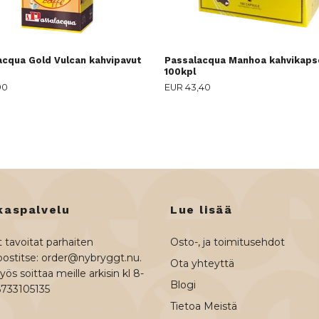
acqua Gold Vulcan kahvipavut
Passalacqua Manhoa kahvikapse
100kpl
90
EUR 43,40
kaspalvelu
Lue lisää
 tavoitat parhaiten
Osto-, ja toimitusehdot
ostitse:
order@nybryggt.nu
.
Ota yhteyttä
ös soittaa meille arkisin kl 8-
Blogi
6733105135
Tietoa Meistä