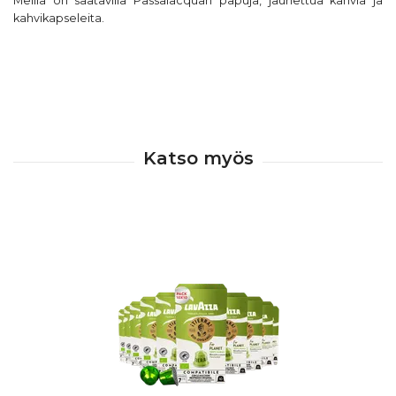
Meillä on saatavilla Passalacquan papuja, jauhettua kahvia ja
kahvikapseleita.