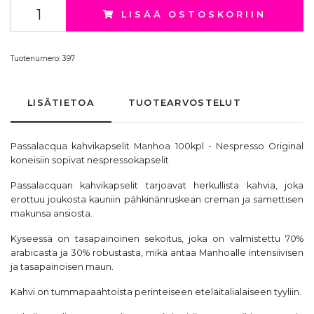
LISÄÄ OSTOSKORIIN
Tuotenumero:
397
LISÄTIETOA
TUOTEARVOSTELUT
Passalacqua kahvikapselit Manhoa 100kpl - Nespresso Original
koneisiin sopivat
nespressokapselit
Passalacquan kahvikapselit tarjoavat herkullista kahvia, joka
erottuu joukosta kauniin pähkinänruskean creman ja samettisen
makunsa ansiosta.
Kyseessä on tasapainoinen sekoitus, joka on valmistettu 70%
arabicasta ja 30% robustasta, mikä antaa Manhoalle intensiivisen
ja tasapainoisen maun.
Kahvi on tummapaahtoista perinteiseen eteläitalialaiseen tyyliin.