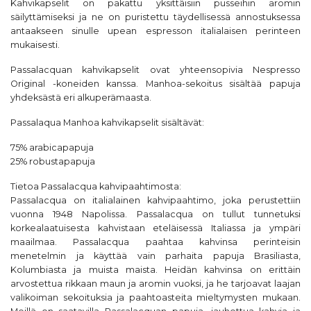
Kahvikapselit on pakattu yksittäisiin pusseihin aromin
säilyttämiseksi ja ne on puristettu täydellisessä annostuksessa
antaakseen sinulle upean espresson italialaisen perinteen
mukaisesti.
Passalacquan kahvikapselit ovat yhteensopivia Nespresso
Original -koneiden kanssa. Manhoa-sekoitus sisältää papuja
yhdeksästä eri alkuperämaasta.
Passalaqua Manhoa kahvikapselit sisältävät:
75% arabicapapuja
25% robustapapuja
Tietoa
Passalacqua
kahvipaahtimosta:
Passalacqua on italialainen kahvipaahtimo, joka perustettiin
vuonna 1948 Napolissa. Passalacqua on tullut tunnetuksi
korkealaatuisesta kahvistaan eteläisessä Italiassa ja ympäri
maailmaa. Passalacqua paahtaa kahvinsa perinteisin
menetelmin ja käyttää vain parhaita papuja Brasiliasta,
Kolumbiasta ja muista maista. Heidän kahvinsa on erittäin
arvostettua rikkaan maun ja aromin vuoksi, ja he tarjoavat laajan
valikoiman sekoituksia ja paahtoasteita mieltymysten mukaan.