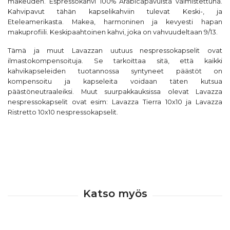
makeuden. Espressokahvi 100% Arabicapavuista valmistettuna.
Kahvipavut tähän kapselikahviin tulevat Keski-, ja
Eteleamerikasta. Makea, harmoninen ja kevyesti hapan
makuprofiili. Keskipaahtoinen kahvi, joka on vahvuudeltaan 9/13.
Tämä ja muut Lavazzan uutuus nespressokapselit ovat
ilmastokompensoituja. Se tarkoittaa sitä, että kaikki
kahvikapseleiden tuotannossa syntyneet päästöt on
kompensoitu ja kapseleita voidaan täten kutsua
päästöneutraaleiksi. Muut suurpakkauksissa olevat Lavazza
nespressokapselit ovat esim
: Lavazza Tierra 10x10
ja
Lavazza
Ristretto 10x10 nespressokapselit.