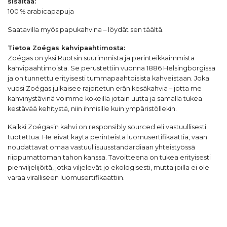
sisältää:
100 % arabicapapuja
Saatavilla myös papukahvina –
löydät sen täältä
.
Tietoa Zoégas kahvipaahtimosta:
Zoégas on yksi Ruotsin suurimmista ja perinteikkäimmistä
kahvipaahtimoista. Se perustettiin vuonna 1886 Helsingborgissa
ja on tunnettu erityisesti tummapaahtoisista kahveistaan. Joka
vuosi Zoégas julkaisee rajoitetun erän kesäkahvia – jotta me
kahvinystävinä voimme kokeilla jotain uutta ja samalla tukea
kestävää kehitystä, niin ihmisille kuin ympäristöllekin.
Kaikki Zoégasin kahvi on responsibly sourced eli vastuullisesti
tuotettua. He eivät käytä perinteistä luomusertifikaattia, vaan
noudattavat omaa vastuullisuusstandardiaan yhteistyössä
riippumattoman tahon kanssa. Tavoitteena on tukea erityisesti
pienviljelijöitä, jotka viljelevät jo ekologisesti, mutta joilla ei ole
varaa viralliseen luomusertifikaattiin.