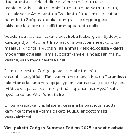
tilaa omasi kun vielä ehdit. Kahvi on valmistettu 100 %
arabicapavuista, joita on poimittu muun muassa Burundista,
Latinalaisesta Amerikasta ja Brasiliasta. Ja tietenkin pavut on
paahdettu Zoégasin kotikaupungissa Helsingborgissa –
rakkaudella ja perinteisellä tummapaahtotaidolla.
Vuoden pakkauksen takana ovat Ebba Kleberg von Sydow ja
kuvittaja Björn Rudnert. Inspiraationa ovat toimineet kurbits-
maalaus, kirjonta ja Ruotsin Taalainmaa Keski-Ruotsissa – kaikki
modernilla otteella. Tämä suodatinkahvi ei ainoastaan maistu
kesältä, vaan myös näyttää siltä!
Ja mikä parasta – Zoégas jatkaa samalla tärkeää
vastuullisuustyötään. Tänä vuonna he tukevat koulua Burundissa
rakentamalla uusia vessoja ja hygieniavarustelua, jotta erityisesti
tytöt voivat jatkaa koulunkäyntiään loppuun asti. Hyvää kahvia,
hyvä tarkoitus. What's not to like!
Eli jos rakastat kahvia, fiilistelet kesää ja kaipaat jotain uutta
kahvinkeittimeesi – tämä paketti kuuluu ehdottomasti
kesäkeittiöösi.
Yksi paketti Zoégas Summer Edition 2025 suodatinkahvia