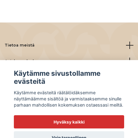
Tietoa meistä
Asiakaspalvelu
Käytämme sivustollamme
Lue lisää
evästeitä
Käytämme evästeitä räätälöidäksemme
Social Media
näyttämäämme sisältöä ja varmistaaksemme sinulle
parhaan mahdollisen kokemuksen ostaessasi meiltä.
Hyväksy kaikki
© 2026 BeanBuddies
Vain tarpeellinen