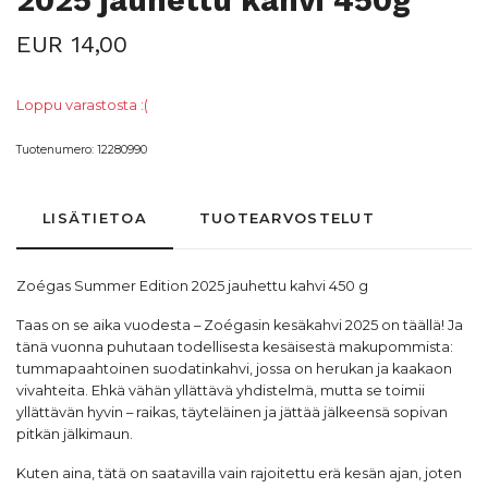
2025 jauhettu kahvi 450g
EUR 14,00
Loppu varastosta :(
Tuotenumero:
12280990
LISÄTIETOA
TUOTEARVOSTELUT
Zoégas
Summer Edition 2025
jauhettu kahvi
450 g
Taas on se aika vuodesta – Zoégasin kesäkahvi 2025 on täällä! Ja
tänä vuonna puhutaan todellisesta kesäisestä makupommista:
tummapaahtoinen suodatinkahvi, jossa on herukan ja kaakaon
vivahteita. Ehkä vähän yllättävä yhdistelmä, mutta se toimii
yllättävän hyvin – raikas, täyteläinen ja jättää jälkeensä sopivan
pitkän jälkimaun.
Kuten aina, tätä on saatavilla vain rajoitettu erä kesän ajan, joten