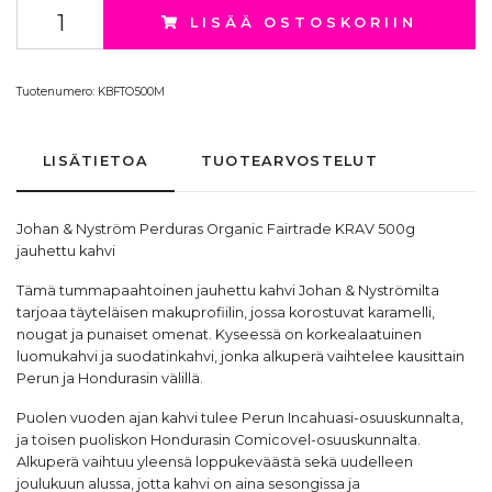
LISÄÄ OSTOSKORIIN
Tuotenumero:
KBFTO500M
LISÄTIETOA
TUOTEARVOSTELUT
Johan & Nyström Perduras Organic Fairtrade KRAV 500g
jauhettu kahvi
Tämä tummapaahtoinen jauhettu kahvi Johan & Nyströmilta
tarjoaa täyteläisen makuprofiilin, jossa korostuvat karamelli,
nougat ja punaiset omenat. Kyseessä on korkealaatuinen
luomukahvi ja suodatinkahvi, jonka alkuperä vaihtelee kausittain
Perun ja Hondurasin välillä.
Puolen vuoden ajan kahvi tulee Perun Incahuasi-osuuskunnalta,
ja toisen puoliskon Hondurasin Comicovel-osuuskunnalta.
Alkuperä vaihtuu yleensä loppukeväästä sekä uudelleen
joulukuun alussa, jotta kahvi on aina sesongissa ja