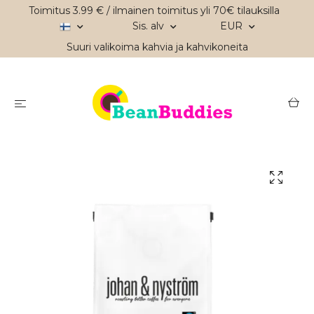
Toimitus 3.99 € / ilmainen toimitus yli 70€ tilauksilla
Sis. alv
EUR
Suuri valikoima kahvia ja kahvikoneita