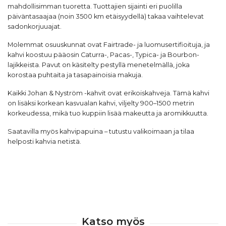
mahdollisimman tuoretta. Tuottajien sijainti eri puolilla
päiväntasaajaa (noin 3500 km etäisyydellä) takaa vaihtelevat
sadonkorjuuajat.
Molemmat osuuskunnat ovat Fairtrade- ja luomusertifioituja, ja
kahvi koostuu pääosin Caturra-, Pacas-, Typica- ja Bourbon-
lajikkeista. Pavut on käsitelty pestyllä menetelmällä, joka
korostaa puhtaita ja tasapainoisia makuja.
Kaikki Johan & Nyström -kahvit ovat erikoiskahveja. Tämä kahvi
on lisäksi korkean kasvualan kahvi, viljelty 900–1500 metrin
korkeudessa, mikä tuo kuppiin lisää makeutta ja aromikkuutta.
Saatavilla myös kahvipapuina – tutustu valikoimaan ja tilaa
helposti kahvia netistä.