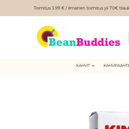
Toimitus 3.99 € / ilmainen toimitus yli 70€ tilauk
KAHVIT
KAHVIPAAHT