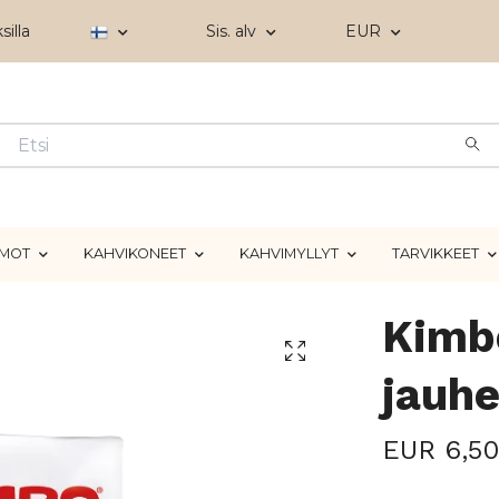
silla
Sis. alv
EUR
IMOT
KAHVIKONEET
KAHVIMYLLYT
TARVIKKEET
Kimb
jauhe
EUR 6,50