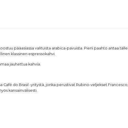
oostuu pääasiassa valituista arabica-pavuista. Pieni paahto antaa täl
linen klassinen espressokahvi.
mmaa jauhettua kahvia.
a Café do Brasil -yritystä, jonka perustivat Rubino-veljekset Francesco,
yös kansainvälisesti.