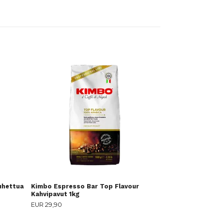
Kimbo Espress
kahvipavut 10
EUR 27,90
uhettua
Kimbo Espresso Bar Top Flavour
Kahvipavut 1kg
EUR 29,90