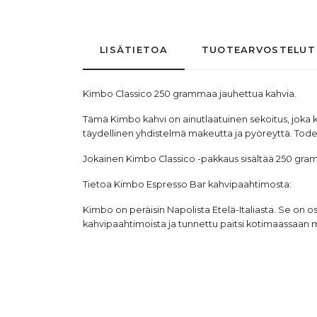
LISÄTIETOA
TUOTEARVOSTELUT
Kimbo Classico 250 grammaa jauhettua kahvia.
Tämä Kimbo kahvi on ainutlaatuinen sekoitus, joka k
täydellinen yhdistelmä makeutta ja pyöreyttä. Todel
Jokainen Kimbo Classico -pakkaus sisältää 250 gra
Tietoa
Kimbo Espresso Bar
kahvipaahtimosta:
Kimbo on peräisin Napolista Etelä-Italiasta. Se on os
kahvipaahtimoista ja tunnettu paitsi kotimaassaan m