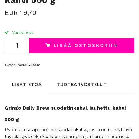
kahvi 500 g
EUR 19,70
Varastossa
LISÄÄ OSTOSKORIIN
Tuotenumero:
G1205m
LISÄTIETOA
TUOTEARVOSTELUT
Gringo
Daily Brew
suodatinkahvi
,
jauhettu kahvi
500 g
Pyöreä ja tasapainoinen suodatinkahvi, jossa on miellyttävä
täyteläisyys sekä kaakaon, karamellin ja mantelin aromeja.