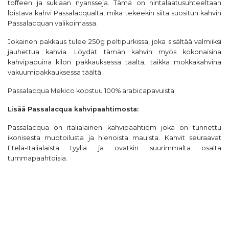
toffeen ja suklaan nyansseja. Tämä on hintalaatusuhteeltaan
loistava kahvi Passalacqualta, mikä tekeekin siitä suositun kahvin
Passalacquan valikoimassa.
Jokainen pakkaus tulee 250g peltipurkissa, joka sisältää valmiiksi
jauhettua kahvia. Löydät tämän kahvin myös kokonaisina
kahvipapuina kilon pakkauksessa
täältä
, taikka mokkakahvina
vakuumipakkauksessa
täältä
.
Passalacqua Mekico koostuu 100% arabicapavuista
Lisää
Passalacqua
kahvipaahtimosta:
Passalacqua on italialainen kahvipaahtiom joka on tunnettu
ikonisesta muotoilusta ja hienoista mauista. Kahvit seuraavat
Etelä-Italialaista tyyliä ja ovatkin suurimmalta osalta
tummapaahtoisia.