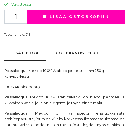
Varastossa
LISÄÄ OSTOSKORIIN
Tuotenumero:
015
LISÄTIETOA
TUOTEARVOSTELUT
Passalacqua Mekico 100% Arabica jauhettu kahvi 250g
kahvipurkissa.
100% Arabicapapuja
Passalacqua Mekico 100% arabicakahvi on hieno pehmeä ja
kukkainen kahvi, jolla on elegantti ja täyteläinen maku.
Passalacqua Mekico on valmistettu ensiluokkaisista
arabicapavuista, jotka on viljelty korkeassa ilmastossa. Ilmasto on
antanut kahville hedelmäisen maun, josta löydät myös pähkinän,