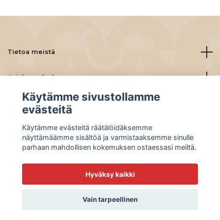
Tietoa meistä
Asiakaspalvelu
Käytämme sivustollamme
Lue lisää
evästeitä
Käytämme evästeitä räätälöidäksemme
Social Media
näyttämäämme sisältöä ja varmistaaksemme sinulle
parhaan mahdollisen kokemuksen ostaessasi meiltä.
Hyväksy kaikki
© 2026 BeanBuddies
Vain tarpeellinen