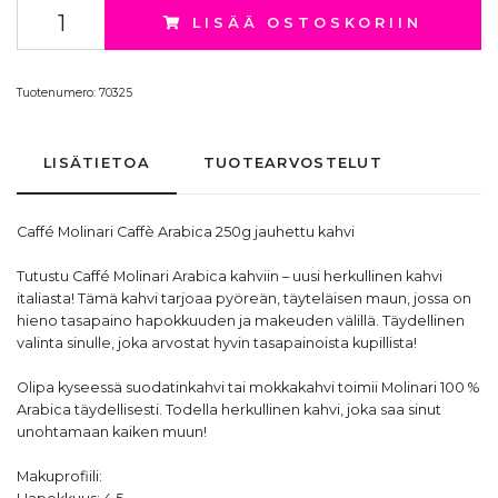
LISÄÄ OSTOSKORIIN
Tuotenumero:
70325
LISÄTIETOA
TUOTEARVOSTELUT
Caffé Molinari
Caffè Arabica 250g jauhettu kahvi
Tutustu Caffé Molinari Arabica kahviin – uusi herkullinen kahvi
italiasta! Tämä kahvi tarjoaa pyöreän, täyteläisen maun, jossa on
hieno tasapaino hapokkuuden ja makeuden välillä. Täydellinen
valinta sinulle, joka arvostat hyvin tasapainoista kupillista!
Olipa kyseessä
suodatinkahvi
tai
mokkakahvi
toimii Molinari 100 %
Arabica täydellisesti. Todella herkullinen kahvi, joka saa sinut
unohtamaan kaiken muun!
Makuprofiili: