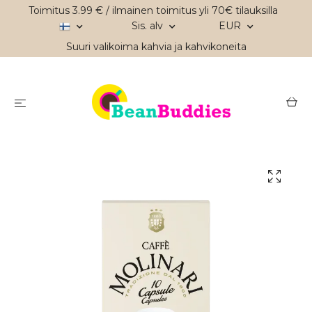
Toimitus 3.99 € / ilmainen toimitus yli 70€ tilauksilla
Sis. alv
EUR
Suuri valikoima kahvia ja kahvikoneita