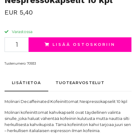
Nespressokapselit 10 kpl
EUR 5,40
Varastossa
LISÄÄ OSTOSKORIIN
Tuotenumero:
70933
LISÄTIETOA
TUOTEARVOSTELUT
Molinari Decaffeinated Kofeiinittomat Nespressokapselit 10 kpl
Molinari kofeiinittomat kahvikapselit ovat täydellinen valinta
sinulle, joka haluat vähentää kofeiinin kulutusta mutta nauttia silti
herkullisesta kahvikupista. Tämä
kofeiiniton kahvi
tarjoaa juuri sen
– herkullisen italialaisen espresson ilman kofeiinia.