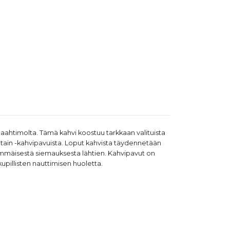
aahtimolta. Tämä kahvi koostuu tarkkaan valituista
untain -kahvipavuista. Loput kahvista täydennetään
ensimmäisestä siemauksesta lähtien. Kahvipavut on
kupillisten nauttimisen huoletta.