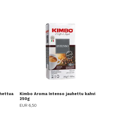
Passalacqua Al
250g
EUR 6,00
uhettua
Kimbo Aroma Intenso jauhettu kahvi
250g
EUR 6,50