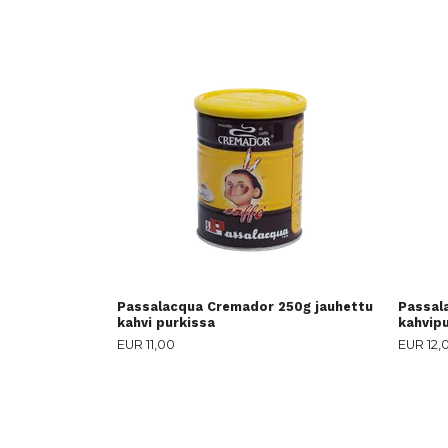
Passalacqua Cremador 250g jauhettu
Passal
kahvi purkissa
kahvipu
EUR 11,00
EUR 12,