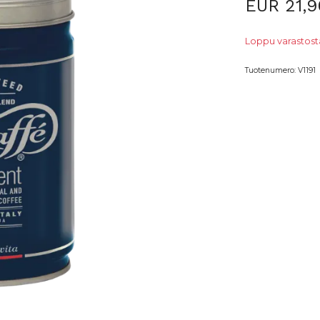
EUR 21,9
Loppu varastosta
Tuotenumero:
V1191