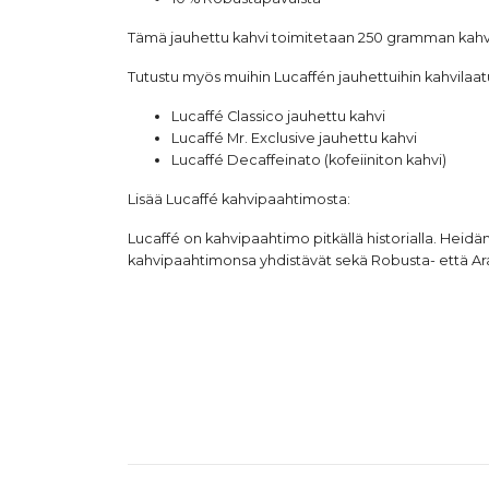
Tämä jauhettu kahvi toimitetaan 250 gramman kahvip
Tutustu myös muihin Lucaffén jauhettuihin kahvilaatu
Lucaffé Classico
jauhettu kahvi
Lucaffé Mr. Exclusive
jauhettu kahvi
Lucaffé Decaffeinato
(kofeiiniton kahvi)
Lisää
Lucaffé
kahvipaahtimosta:
Lucaffé on kahvipaahtimo pitkällä historialla. Heid
kahvipaahtimonsa yhdistävät sekä Robusta- että Ar