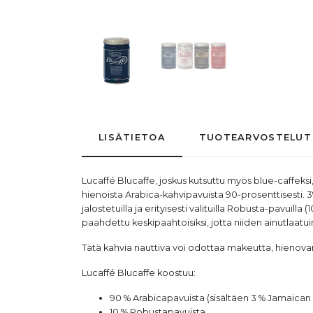
LISÄTIETOA
TUOTEARVOSTELUT
Lucaffé Blucaffe, joskus kutsuttu myös blue-caffeksi, 
hienoista Arabica-kahvipavuista 90-prosenttisesti. 
jalostetuilla ja erityisesti valituilla Robusta-pavu
paahdettu keskipaahtoisiksi, jotta niiden ainutlaatui
Tätä kahvia nauttiva voi odottaa makeutta, hienovar
Lucaffé Blucaffe koostuu:
90 % Arabicapavuista (sisältäen 3 % Jamaican
10 % Robustapavuista