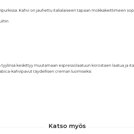
urkissa. Kahvi on jauhettu italialaiseen tapaan
mokkakeittimeen
sopi
ihin:
än tyylinsä keskittyy muutamaan espressolaatuun korostaen laatua ja it
abica-kahvipavut täydellisen creman luomiseksi.