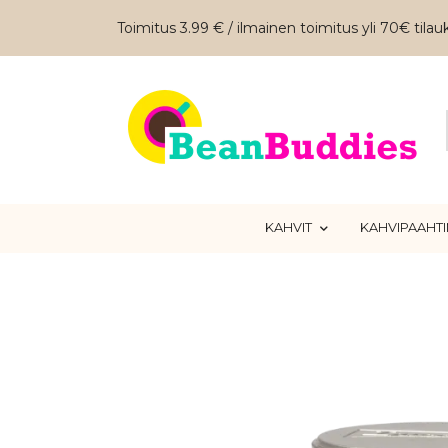
Toimitus 3.99 € / ilmainen toimitus yli 70€ tilauk
KAHVIT
KAHVIPAAHT