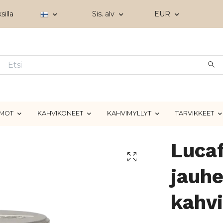
silla
Sis. alv
EUR
IMOT
KAHVIKONEET
KAHVIMYLLYT
TARVIKKEET
Lucaf
jauhe
kahvi