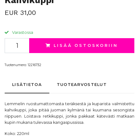
Kahvikuppi
EUR 31,00
Varastossa
LISÄÄ OSTOSKORIIN
Tuotenumero:
12216732
LISÄTIETOA
TUOTEARVOSTELUT
Lemmelin ruostumattomasta teräksestä ja kuparista valmistettu
kahvikuppi, joka pitää juoman kylmänä tai kuumana sesongista
riippuen. Loistava retkikuppi, jonka pakkaat kätevästi matkaan
kupin mukana tulevassa kangaspussissa.
Koko: 220ml