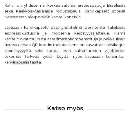
Kahvi on yhdistelmä korkealaatuisia arabicapapuja Brasiliasta
sekä Kaakkois-Aasialaisia robustapauja. Kahvikapselit sopivat
Nespresson alkuperäisiin kapselikoneisiin.
Lavazzan kahvikapselit ovat yhdistelmä perinteistä italialaista
espressokulttuuria ja modernia kestävyysajattelua. Nämä
kapselit ovat muun muassa ilmastokompensoituja ja pakkauksen
sivussa olevan QR-koodin tarkoituksena on kasvattaa kahviketjun
läpinäkyvyyttä sekä tuoda esiin kahvinfarmien viljelijöiden
tekemää tärkeää työtä. Löydä myös Lavazzan kofeiiniton
kahvikapseliä
täältä
.