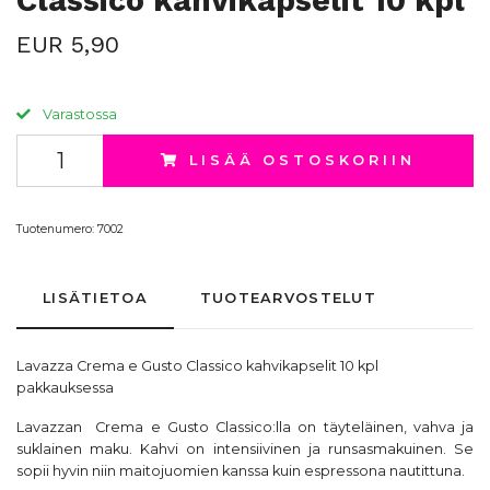
Classico kahvikapselit 10 kpl
EUR 5,90
Varastossa
LISÄÄ OSTOSKORIIN
Tuotenumero:
7002
LISÄTIETOA
TUOTEARVOSTELUT
Lavazza
Crema e Gusto Classico
kahvikapselit
10 kpl
pakkauksessa
Lavazzan Crema e Gusto Classico:lla on täyteläinen, vahva ja
suklainen maku. Kahvi on intensiivinen ja runsasmakuinen. Se
sopii hyvin niin maitojuomien kanssa kuin espressona nautittuna.