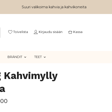
Suuri valikoima kahvia ja kahvikoneita
Toivelista
Kirjaudu sisään
Kassa
BRÄNDIT
TEET
 Kahvimylly
a
,00