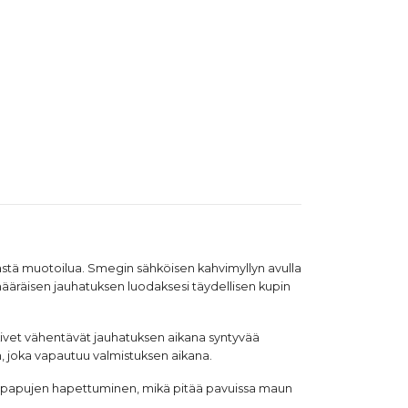
ikästä muotoilua. Smegin sähköisen kahvimyllyn avulla
 määräisen jauhatuksen luodaksesi täydellisen kupin
kivet vähentävät jauhatuksen aikana syntyvää
n, joka vapautuu valmistuksen aikana.
kahvipapujen hapettuminen, mikä pitää pavuissa maun