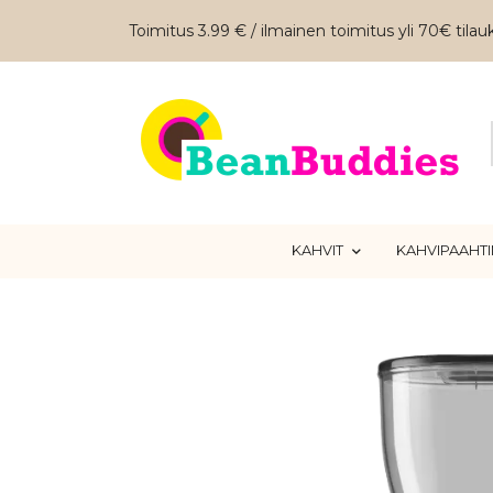
Toimitus 3.99 € / ilmainen toimitus yli 70€ tilauk
KAHVIT
KAHVIPAAHT