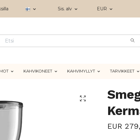
silla
Sis. alv
EUR
IMOT
KAHVIKONEET
KAHVIMYLLYT
TARVIKKEET
Smeg
Kerm
EUR 279