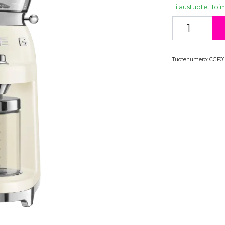
Tilaustuote. Toim
Tuotenumero:
CGF0