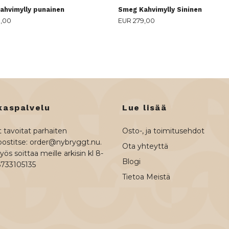
ahvimylly punainen
Smeg Kahvimylly Sininen
9,00
EUR 279,00
kaspalvelu
Lue lisää
 tavoitat parhaiten
Osto-, ja toimitusehdot
ostitse:
order@nybryggt.nu
.
Ota yhteyttä
ös soittaa meille arkisin kl 8-
Blogi
6733105135
Tietoa Meistä