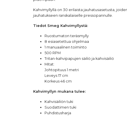
Kahvimyllyllä on 30 erilaista jauhatusasetusta, joid
jauhatukseen ranskalaiselle pressopannulle.
Tiedot
Smeg
Kahvimyllystä
:
Ruostumaton teräsmylly
8 esiasetettua ohjelmaa
1 manuaalinen toiminto
500 RPM
Tritan-kahvipapujen säiliö ja kahvisäiliö
Mitat:
Johtopituus 1 metri
Leveys 17 cm
Korkeus 46 cm
Kahvimyllyn mukana tulee:
Kahvisäiliön tuki
Suodattimen tuki
Puhdistusharja