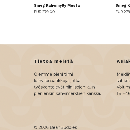
Smeg Kahvimylly Musta
Smeg K
EUR 279,00
EUR 27
Tietoa meistä
Asia
Olemme pieni tiimi
Meidät
kahvifanaatikkoja, jotka
sähköp
työskentelevät niin isojen kuin
Voit my
pienienkin kahvimerkkien kanssa.
16: +4
© 2026 BeanBuddies