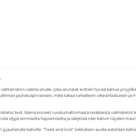
.
välttämätön valinta sinulle, joka arvostat erittäin hyvää kahvia ja tyyl
 hallinnan jauhatusprosessiin, mikä takaa tarkalleen oikeanlaatuisen ja
stetut kivit. Nämä koniset ruostumattomasta teräksestä valmistetut 
iä öljyjä termiseltä hajoamiselta ja säilyttää näin kahvin täyden mau
130 g jauhetulle kahville. "Twist and lock"-lukituksen avulla estetään 