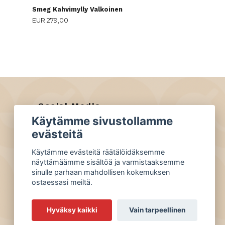
Smeg Kahvimylly Valkoinen
EUR 279,00
Social Media
Käytämme sivustollamme
Facebook
evästeitä
Instagram
Käytämme evästeitä räätälöidäksemme
näyttämäämme sisältöä ja varmistaaksemme
sinulle parhaan mahdollisen kokemuksen
ostaessasi meiltä.
Hyväksy kaikki
Vain tarpeellinen