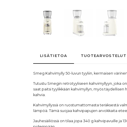
LISÄTIETOA
TUOTEARVOSTELUT
Smeg
Kahvimylly 50-luvun tyyliin, kermaisen värinen
Tutustu Smegin retrotyyliseen kahvimyllyyn, joka on 
saat paitsi tyylikkään kahvimyllyn, myös täydellisen
kahvia.
Kahvimyllyssä on ruostumattomasta teräksestä valmi
lämpöä. Tämä suojaa kahvipapujen arvokkaita eteeris
Jauhesäiliössä on tilaa jopa 340 g kahvipavuille ja 
pidempään.