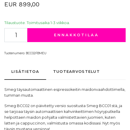
EUR 899,00
Tilaustuote. Toimitusaika 1-3 viikkoa.
ENNAKKOTILAA
Tuotenumero:
BCC02FBMEU
LISÄTIETOA
TUOTEARVOSTELUT
Smeg
täysautomaattinen espressokeitin
maidonvaahdottimella,
tumman musta.
Smeg BCC02 on päivitetty versio suositusta Smeg BCC01:stä, ja
se tarjoaa täysin automaattisen kahvinkeittimen höyryputkella
helpottaen maidon pohjalta valmistettavien juomien, kuten
latten ja cappuccinon, valmistusta omassa kodissasi. Nyt myös
täysin mustana versiona!