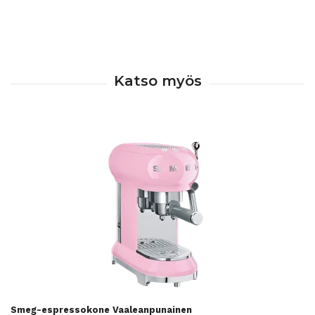
Smeg-espressokone Vaaleanpunainen