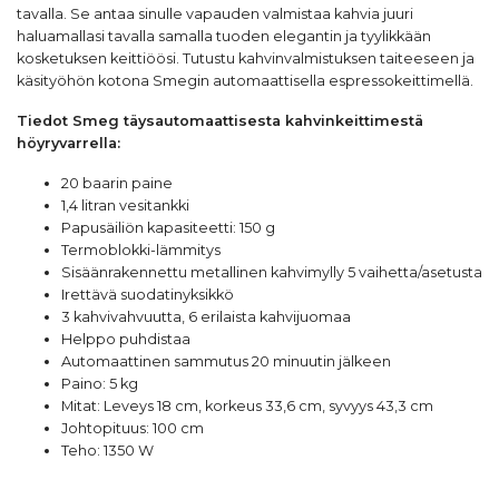
tavalla. Se antaa sinulle vapauden valmistaa kahvia juuri
haluamallasi tavalla samalla tuoden elegantin ja tyylikkään
kosketuksen keittiöösi. Tutustu kahvinvalmistuksen taiteeseen ja
käsityöhön kotona Smegin automaattisella espressokeittimellä.
Tiedot Smeg täysautomaattisesta kahvinkeittimestä
höyryvarrella:
20 baarin paine
1,4 litran vesitankki
Papusäiliön kapasiteetti: 150 g
Termoblokki-lämmitys
Sisäänrakennettu metallinen kahvimylly 5 vaihetta/asetusta
Irettävä suodatinyksikkö
3 kahvivahvuutta, 6 erilaista kahvijuomaa
Helppo puhdistaa
Automaattinen sammutus 20 minuutin jälkeen
Paino: 5 kg
Mitat: Leveys 18 cm, korkeus 33,6 cm, syvyys 43,3 cm
Johtopituus: 100 cm
Teho: 1350 W