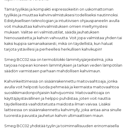
Tämä tyylikäs ja kompakti espressokeitin on uskomattoman
tyylikäs ja muuttaa kahvinvalmistuksesi todelliseksi nautinnoksi.
Edistyksellisen teknologian ja intuitiivisen ohjauspaneelin avulla
voit mukauttaa kahvinvalmistuksen omien mieltymystesi
mukaan. Valitse eri valmistustilat, säädä jauhatuksen
hienousastetta ja kahvin vahvuutta. Voit jopa valmistaa yhden tai
kaksi kuppia samanaikaisesti, mikä on täydellistä, kun haluat
tarjota ystävillesi ja perheellesi herkullisen kahvikupin!
Smeg BCC02:ssa on termoblokki-lämmitysjärjestelmä, joka
tarjoaa nopean koneen lämmityksen ja tarkan veden lämpötilan
säädön varmistaen parhaan mahdollisen kahvimaun.
Kahvinkeittimessä on sisäänrakennettu maitovaahtoaja, jonka
avulla voit helposti luoda pehmeää ja kermaista maitovaahtoa
suosikkimaidonpohjaisiin kahvijuomiisi. Maitovaahtoaja on
käyttäjäystävällinen ja helppo puhdistaa, joten voit nauttia
täydellisestä vaahdotetusta maidosta ilman vaivaa. Lisäksi
laitteessa on sisäänrakennettu kahvimylly, joka antaa aina sinulle
tuoreista pavuista jauhetun kahvin ultimaattisen maun.
Smeg BCC02 yhdistää tyylin ja toiminnallisuuden erinomaisella