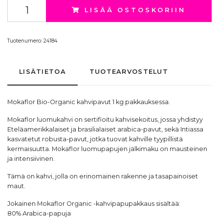
LISÄÄ OSTOSKORIIN
Tuotenumero:
24184
LISÄTIETOA
TUOTEARVOSTELUT
Mokaflor
Bio-Organic kahvipavut 1 kg pakkauksessa.
Mokaflor luomukahvi on sertifioitu kahvisekoitus, jossa yhdistyy
Eteläamerikkalaiset ja brasilialaiset arabica-pavut, sekä Intiassa
kasvatetut robusta-pavut, jotka tuovat kahville tyypillistä
kermaisuutta. Mokaflor luomupapujen jälkimaku on mausteinen
ja intensiivinen.
Tämä on kahvi, jolla on erinomainen rakenne ja tasapainoiset
maut.
Jokainen Mokaflor Organic -kahvipapupakkaus sisältää:
80% Arabica-papuja