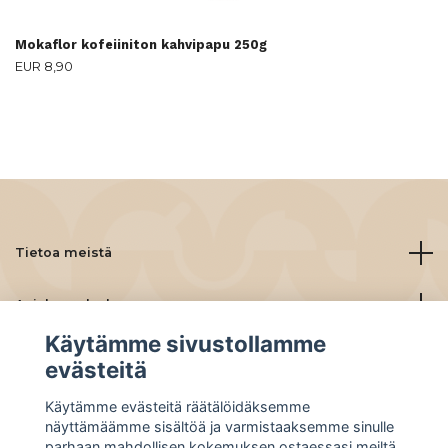
Mokaflor kofeiiniton kahvipapu 250g
EUR 8,90
Tietoa meistä
Asiakaspalvelu
Käytämme sivustollamme
Lue lisää
evästeitä
Käytämme evästeitä räätälöidäksemme
Social Media
näyttämäämme sisältöä ja varmistaaksemme sinulle
parhaan mahdollisen kokemuksen ostaessasi meiltä.