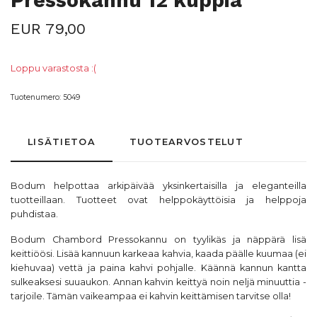
Pressokannu 12 kuppia
EUR 79,00
Loppu varastosta :(
Tuotenumero:
5049
LISÄTIETOA
TUOTEARVOSTELUT
Bodum helpottaa arkipäivää yksinkertaisilla ja eleganteilla
tuotteillaan. Tuotteet ovat helppokäyttöisia ja helppoja
puhdistaa.
Bodum Chambord Pressokannu on tyylikäs ja näppärä lisä
keittiöösi. Lisää kannuun karkeaa kahvia, kaada päälle kuumaa (ei
kiehuvaa) vettä ja paina kahvi pohjalle. Käännä kannun kantta
sulkeaksesi suuaukon. Annan kahvin keittyä noin neljä minuuttia -
tarjoile. Tämän vaikeampaa ei kahvin keittämisen tarvitse olla!