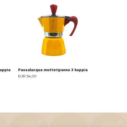
Induktiolevylle
EUR 64,90
kuppia
Passalacqua mutteripannu 3 kuppia
EUR 54,00