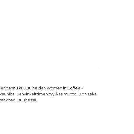
eripannu kuuluu heidän Women in Coffee -
kauniita. Kahvinkeittimen tyylikäs muotoilu on sekä
kahviteollisuudessa.