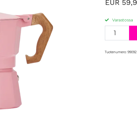
EUR 59,
Varastossa
Tuotenumero:
99092