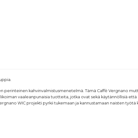
uppia.
aisten perinteinen kahvinvalmistusmenetelmä. Tämä
Caffè Vergnano
mutt
oiman vaaleanpunaisia tuotteita, jotka ovat sekä käytännöllisiä että 
é Vergnano WIC projekti pyrkii tukemaan ja kannustamaan naisten työtä 