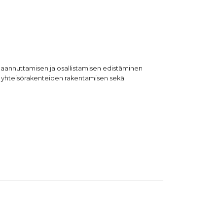
imaannuttamisen ja osallistamisen edistäminen
ja yhteisörakenteiden rakentamisen sekä
Caffè Vergnano