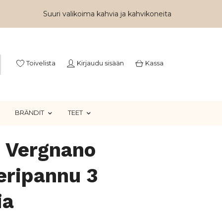
Suuri valikoima kahvia ja kahvikoneita
Toivelista
Kirjaudu sisään
Kassa
BRÄNDIT
TEET
è Vergnano
eripannu 3
ia