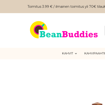
Toimitus 3.99 € / ilmainen toimitus yli 70€ tilauk
KAHVIT
KAHVIPAAHT