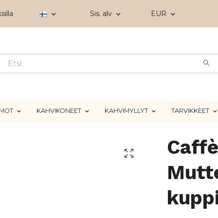
silla
Sis. alv
EUR
IMOT
KAHVIKONEET
KAHVIMYLLYT
TARVIKKEET
Caff
Mutt
kupp