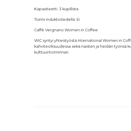
Kapasiteetti: 3 kupillista
Toimii induktioliedellä: Ei
Caffè Vergnano
Women in Coffee:
WIC syntyi yhteistyöstä International Women in Cof
kahviteollisuudessa sekä naisten ja heidän työnsä 
kulttuuritoiminnan.