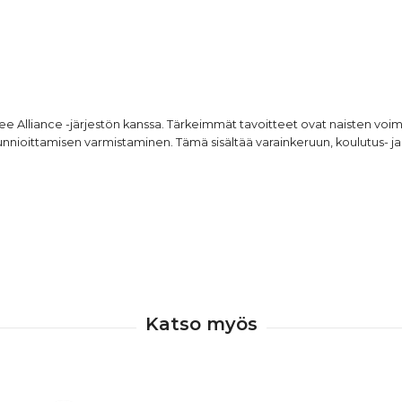
fee Alliance -järjestön kanssa. Tärkeimmät tavoitteet ovat naisten vo
kunnioittamisen varmistaminen. Tämä sisältää varainkeruun, koulutus- 