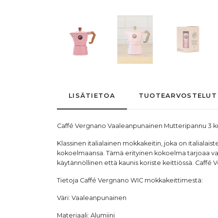
LISÄTIETOA
TUOTEARVOSTELUT
Caffé Vergnano Vaaleanpunainen
Mutteripannu
3 k
Klassinen italialainen mokkakeitin, joka on italial
kokoelmaansa. Tämä erityinen kokoelma tarjoaa valik
käytännöllinen että kaunis koriste keittiössä. Caff
Tietoja Caffé Vergnano WIC mokkakeittimestä:
Väri: Vaaleanpunainen
Materiaali: Alumiini