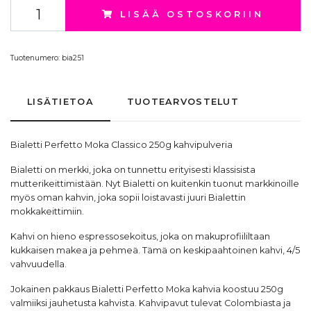
LISÄÄ OSTOSKORIIN
Tuotenumero:
bia251
LISÄTIETOA
TUOTEARVOSTELUT
Bialetti Perfetto Moka Classico 250g kahvipulveria
Bialetti
on merkki, joka on tunnettu erityisesti klassisista
mutterikeittimistään. Nyt Bialetti on kuitenkin tuonut markkinoille
myös oman kahvin, joka sopii loistavasti juuri Bialettin
mokkakeittimiin
.
Kahvi on hieno espressosekoitus, joka on makuprofiililtaan
kukkaisen makea ja pehmeä. Tämä on keskipaahtoinen kahvi, 4/5
vahvuudella.
Jokainen pakkaus Bialetti Perfetto Moka kahvia koostuu 250g
valmiiksi jauhetusta kahvista. Kahvipavut tulevat Colombiasta ja