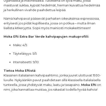
Ugandasta ja Indonesiasta. Tuloksena on syvä maku, jossa
maistuvat suklaa, kypsät hedelmät, hieman kuivattua hedelmää
ja herkullinen vivahde paahdettua leipää.
Nämä kahvipavut pääsevät parhaiten oikeuksiinsa espressossa,
erityisesti jos pidät kupillisesta, jossa on potkua – mutta ilman
liiallista kitkeryyttä. Sopii myös mainiosti mokakeittimeen!
Moka Efti Extra Bar Verde
kahvipapujen
makuprofiili:
Maku: 4/5
Täyteläisyys: 5/5
Intensiteetti: 9/10
Tietoa Moka Eftistä:
Klassinen italialainen kahvipaahtimo, jonka juuret ulottuvat 1930-
luvulle. Nykyäänkin pavut paahdetaan sillä klassisella italialaisella
tunteella, jossa yhdistyvät maku, laatu ja tasapaino.
Moka Efti
on
nimi, joka kannattaa muistaa, jos rakastat todella hyvää kahvia!