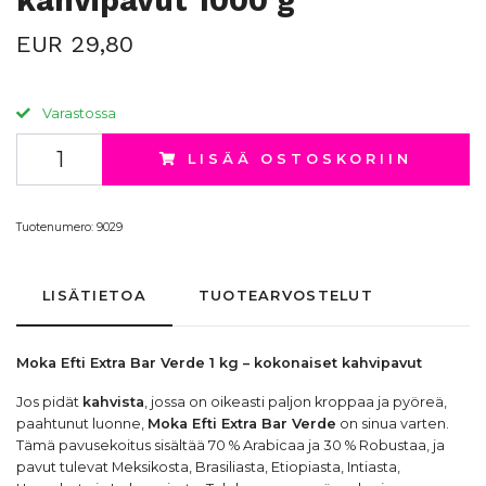
kahvipavut 1000 g
EUR 29,80
Varastossa
LISÄÄ OSTOSKORIIN
Tuotenumero:
9029
LISÄTIETOA
TUOTEARVOSTELUT
Moka Efti Extra Bar Verde 1 kg – kokonaiset
kahvipavut
Jos pidät
kahvista
, jossa on oikeasti paljon kroppaa ja pyöreä,
paahtunut luonne,
Moka Efti Extra Bar Verde
on sinua varten.
Tämä pavusekoitus sisältää 70 % Arabicaa ja 30 % Robustaa, ja
pavut tulevat Meksikosta, Brasiliasta, Etiopiasta, Intiasta,