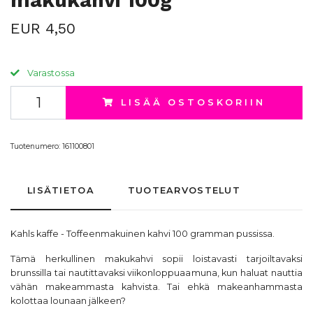
makukahvi 100g
EUR 4,50
Varastossa
LISÄÄ OSTOSKORIIN
Tuotenumero:
161100801
LISÄTIETOA
TUOTEARVOSTELUT
Kahls kaffe
- Toffeenmakuinen kahvi 100 gramman pussissa.
Tämä herkullinen makukahvi sopii loistavasti tarjoiltavaksi
brunssilla tai nautittavaksi viikonloppuaamuna, kun haluat nauttia
vähän makeammasta kahvista. Tai ehkä makeanhammasta
kolottaa lounaan jälkeen?