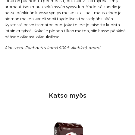
jotka on paahdettu pehmeästi, jotta kahvi saa täyteläisen ja
aromaattisen maun sekä hyvän syvyyden. Yhdessä kanelin ja
hasselpähkinän kanssa syntyy melkein taikaa – mausteinen ja
hieman makea kaneli sopii täydellisesti hasselpähkinään.
Kyseessä on voittamaton duo, joka tekee jokaisesta kupista
jotain erityistä. Kokeile pienen tilkan maitoa, niin hasselpähkinä
pääsee oikeasti oikeuksiinsa.
Ainesosat: Paahdettu kahvi (100 % Arabica), aromi