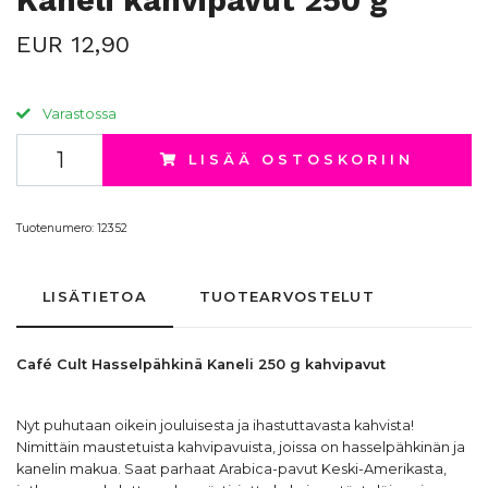
Kaneli kahvipavut 250 g
EUR 12,90
Varastossa
LISÄÄ OSTOSKORIIN
Tuotenumero:
12352
LISÄTIETOA
TUOTEARVOSTELUT
Café Cult Hasselpähkinä Kaneli 250 g
kahvipavut
Nyt puhutaan oikein jouluisesta ja ihastuttavasta kahvista!
Nimittäin maustetuista kahvipavuista, joissa on hasselpähkinän ja
kanelin makua. Saat parhaat Arabica-pavut Keski-Amerikasta,