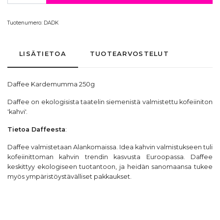
Tuotenumero:
DADK
LISÄTIETOA
TUOTEARVOSTELUT
Daffee Kardemumma 250g
Daffee on ekologisista taatelin siemenistä valmistettu kofeiiniton
'kahvi'.
Tietoa
Daffeesta
:
Daffee valmistetaan Alankomaissa. Idea kahvin valmistukseen tuli
kofeiinittoman kahvin trendin kasvusta Euroopassa. Daffee
keskittyy ekologiseen tuotantoon, ja heidän sanomaansa tukee
myös ympäristöystävälliset pakkaukset.