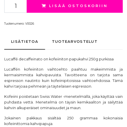
LISÄÄ OSTOSKORIIN
Tuotenumero:
V0026
LISÄTIETOA
TUOTEARVOSTELUT
Lucaffé decaffeinato on kofeiiniton papukahvi 250g purkissa
Lucaffén kofeiiniton vaihtoehto paahtuu makeimmista ja
kermaisimmista kahvipavuista. Tavoitteena on tarjota sama
espresson nautinto kuin kofeiinipitoisissa vaihtoehdoissa. Tämä
kahvi tarjoaa pehmeän ja täyteläisen espresson.
Kofeiini poistetaan Swiss Water -menetelmällä, joka käyttää vain
puhdasta vettä. Menetelmä on täysin kemikaaliton ja säilyttää
kahvin alkuperäiset ominaisuudet ja maun.
Jokainen pakkaus sisältää 250 grammaa kokonaisia
kofeiinittomia kahvipapuja.