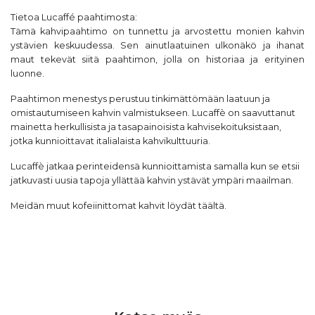
Tietoa
Lucaffé
paahtimosta:
Tämä kahvipaahtimo on tunnettu ja arvostettu monien kahvin
ystävien keskuudessa. Sen ainutlaatuinen ulkonäkö ja ihanat
maut tekevät siitä paahtimon, jolla on historiaa ja erityinen
luonne.
Paahtimon menestys perustuu tinkimättömään laatuun ja
omistautumiseen kahvin valmistukseen. Lucaffè on saavuttanut
mainetta herkullisista ja tasapainoisista kahvisekoituksistaan,
jotka kunnioittavat italialaista kahvikulttuuria.
Lucaffè jatkaa perinteidensä kunnioittamista samalla kun se etsii
jatkuvasti uusia tapoja yllättää kahvin ystävät ympäri maailman.
Meidän muut
kofeiinittomat kahvit löydät täältä
.