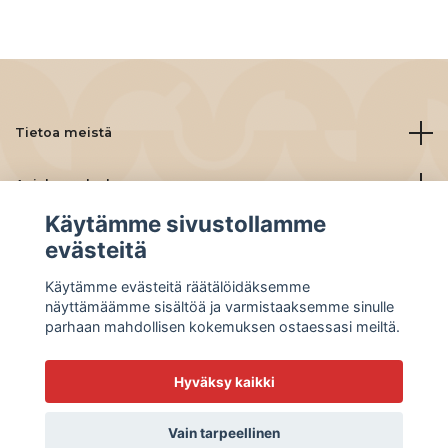
Tietoa meistä
Asiakaspalvelu
Käytämme sivustollamme
Lue lisää
evästeitä
Käytämme evästeitä räätälöidäksemme
Social Media
näyttämäämme sisältöä ja varmistaaksemme sinulle
parhaan mahdollisen kokemuksen ostaessasi meiltä.
Hyväksy kaikki
© 2026 BeanBuddies
Vain tarpeellinen