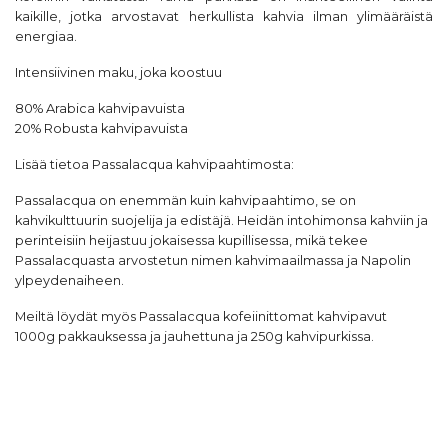
kaikille, jotka arvostavat herkullista kahvia ilman ylimääräistä
energiaa.
Intensiivinen maku, joka koostuu
80% Arabica kahvipavuista
20% Robusta kahvipavuista
Lisää tietoa
Passalacqua
kahvipaahtimosta:
Passalacqua on enemmän kuin kahvipaahtimo, se on
kahvikulttuurin suojelija ja edistäjä. Heidän intohimonsa kahviin ja
perinteisiin heijastuu jokaisessa kupillisessa, mikä tekee
Passalacquasta arvostetun nimen kahvimaailmassa ja Napolin
ylpeydenaiheen.
Meiltä löydät myös
Passalacqua kofeiinittomat kahvipavut
1000g
pakkauksessa ja
jauhettuna ja 250g kahvipurkissa.