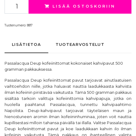
LISÄÄ OSTOSKORIIN
Tuotenumero:
887
LISÄTIETOA
TUOTEARVOSTELUT
Passalacqua Deup kofeiinittomat kokonaiset kahvipavut 500
gramman pakkauksessa.
Passalacqua Deup kofeiinittomat pavut tarjoavat ainutlaatuisen
vaihtoehdon niille, jotka haluavat nauttia laadukkaasta kahvista
ilman kofeiinin piristävää vaikutusta. Tämä 500 gramman pakkaus
sisältää tarkoin valittuja kofeiinittomia kahvipapuja, jotka on
huolella paahtanut
Passalacqua
, tunnettu kahvipaahtimo
Napolista. Deup-kahvipavut tarjoavat täyteläisen maun ja
hienostuneen aromin ilman kofeiininhuminaa, joten voit nauttia
kupillisestasi milloin tahansa päivällä tai illalla. Valitse Passalacqua
Deup kofeiinittomat pavut ja koe laadukkaan kahvin ilo ilman
kofeiinin vaikutusta. Tämä pakkaus on ihanteellinen valinta