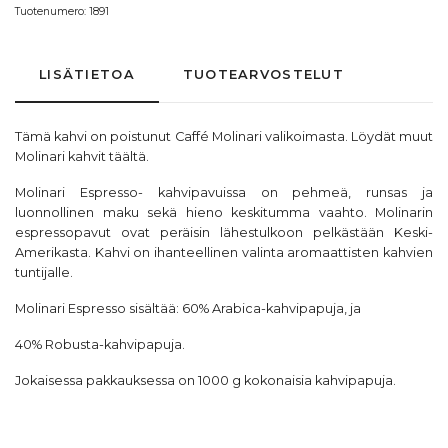
Tuotenumero:
1891
LISÄTIETOA
TUOTEARVOSTELUT
Tämä kahvi on poistunut Caffé Molinari valikoimasta. Löydät muut
Molinari kahvit
täältä
.
Molinari Espresso- kahvipavuissa on pehmeä, runsas ja
luonnollinen maku sekä hieno keskitumma vaahto. Molinarin
espressopavut ovat peräisin lähestulkoon pelkästään Keski-
Amerikasta. Kahvi on ihanteellinen valinta aromaattisten kahvien
tuntijalle.
Molinari Espresso sisältää: 60% Arabica-kahvipapuja, ja
40% Robusta-kahvipapuja.
Jokaisessa pakkauksessa on 1000 g kokonaisia kahvipapuja.