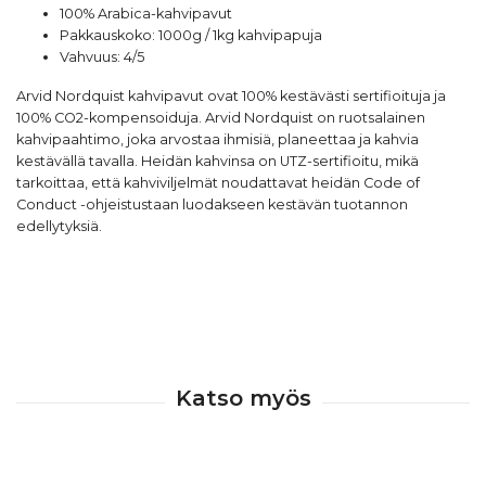
100% Arabica-kahvipavut
Pakkauskoko: 1000g / 1kg kahvipapuja
Vahvuus: 4/5
Arvid Nordquist
kahvipavut ovat 100% kestävästi sertifioituja ja
100% CO2-kompensoiduja. Arvid Nordquist on ruotsalainen
kahvipaahtimo, joka arvostaa ihmisiä, planeettaa ja kahvia
kestävällä tavalla. Heidän kahvinsa on UTZ-sertifioitu, mikä
tarkoittaa, että kahviviljelmät noudattavat heidän Code of
Conduct -ohjeistustaan luodakseen kestävän tuotannon
edellytyksiä.