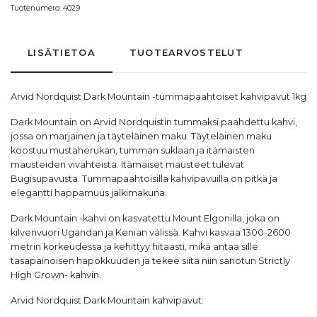
Tuotenumero:
4029
LISÄTIETOA
TUOTEARVOSTELUT
Arvid Nordquist Dark Mountain -tummapaahtoiset kahvipavut 1kg
Dark Mountain on Arvid Nordquistin tummaksi paahdettu kahvi,
jossa on marjainen ja täyteläinen maku. Täyteläinen maku
koostuu mustaherukan, tumman suklaan ja itämaisten
mausteiden vivahteista. Itämaiset mausteet tulevat
Bugisupavusta. Tummapaahtoisilla kahvipavuilla on pitkä ja
elegantti happamuus jälkimakuna.
Dark Mountain -kahvi on kasvatettu Mount Elgonilla, joka on
kilvenvuori Ugandan ja Kenian välissä. Kahvi kasvaa 1300-2600
metrin korkeudessa ja kehittyy hitaasti, mikä antaa sille
tasapainoisen hapokkuuden ja tekee siitä niin sanotun
Strictly
High Grown- kahvin
.
Arvid Nordquist Dark Mountain kahvipavut: