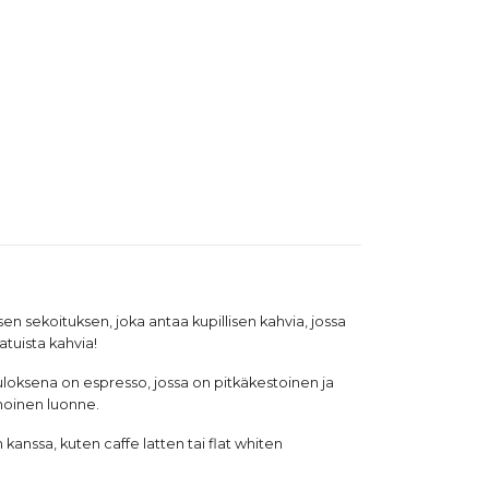
en sekoituksen, joka antaa kupillisen kahvia, jossa
tuista kahvia!
tuloksena on espresso, jossa on pitkäkestoinen ja
inoinen luonne.
anssa, kuten caffe latten tai flat whiten