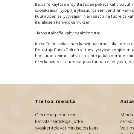
Italcaffè käyttää erityistä tapaa pakata kahvipavut,
suojakaasun (typpi) ja yksisuuntaisen venttiilin ka
kuukauden säilyvyysajan. Näin saat aina tuoreita kah
italialaisen kahvikokemuksen!
Tietoa
Italcaffè
kahvipaahtimosta:
Italcaffè on italialainen kahvipaahtimo, joka perust
Perustaja Ennio Poli on siirtänyt yrityksen pojillee
huokuu intohimo kahviin ja tahto jatkaa perheen hie
nimi kahviteollisuudessa, joka tarjoaa elämyksiä, jotk
Tietoa meistä
Asia
Olemme pieni tiimi
Meidät
kahvifanaatikkoja, jotka
sähköp
työskentelevät niin isojen kuin
Voit my