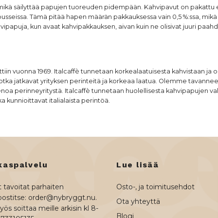
 mikä säilyttää papujen tuoreuden pidempään. Kahvipavut on pakattu edi
hvipusseissa. Tämä pitää hapen määrän pakkauksessa vain 0,5 %:ssa, mik
vipapuja, kun avaat kahvipakkauksen, aivan kuin ne olisivat juuri paahd
ettiin vuonna 1969. Italcaffè tunnetaan korkealaatuisesta kahvistaan ja
n, jotka jatkavat yrityksen perinteitä ja korkeaa laatua. Olemme tavan
noa perinneyritystä. Italcaffè tunnetaan huolellisesta kahvipapujen va
a kunnioittavat italialaista perintöä.
kaspalvelu
Lue lisää
 tavoitat parhaiten
Osto-, ja toimitusehdot
ostitse:
order@nybryggt.nu
.
Ota yhteyttä
ös soittaa meille arkisin kl 8-
Blogi