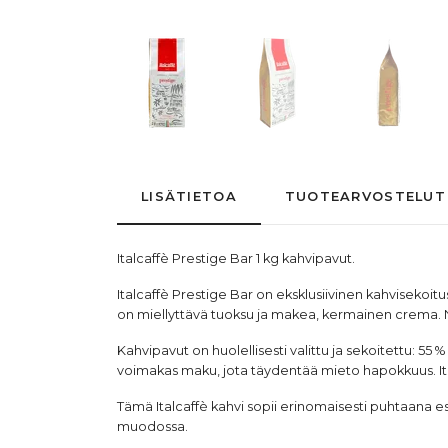
LISÄTIETOA
TUOTEARVOSTELUT
Italcaffè Prestige Bar 1 kg
kahvipavut
.
Italcaffè Prestige Bar on eksklusiivinen kahvisekoitu
on miellyttävä tuoksu ja makea, kermainen crema. Nä
Kahvipavut on huolellisesti valittu ja sekoitettu: 5
voimakas maku, jota täydentää mieto hapokkuus. Ital
Tämä Italcaffè kahvi sopii erinomaisesti puhtaana es
muodossa.