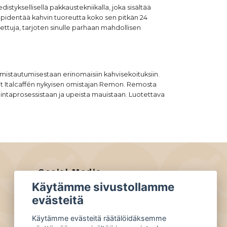
styksellisellä pakkaustekniikalla, joka sisältää
ä pidentää kahvin tuoreutta koko sen pitkän 24
ettuja, tarjoten sinulle parhaan mahdollisen
 omistautumisestaan erinomaisiin kahvisekoituksiin.
neet Italcaffén nykyisen omistajan Remon. Remosta
lintaprosessistaan ja upeista mauistaan. Luotettava
Social Media
Käytämme sivustollamme
Facebook
evästeitä
Instagram
Käytämme evästeitä räätälöidäksemme