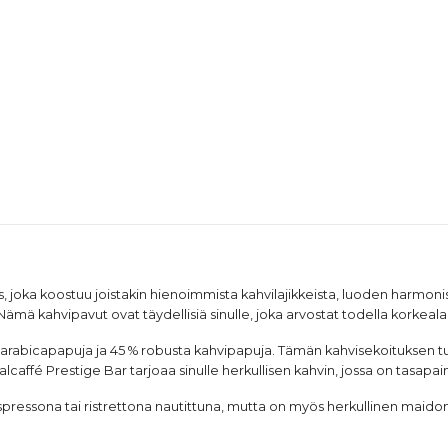
s, joka koostuu joistakin hienoimmista kahvilajikkeista, luoden harmonis
mä kahvipavut ovat täydellisiä sinulle, joka arvostat todella korkealaa
5 % arabicapapuja ja 45 % robusta kahvipapuja. Tämän kahvisekoituksen 
caffé Prestige Bar tarjoaa sinulle herkullisen kahvin, jossa on tasapa
pressona tai ristrettona nautittuna, mutta on myös herkullinen maidon k