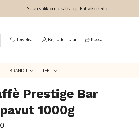
Suuri valikoima kahvia ja kahvikoneita
Toivelista
Kirjaudu sisään
Kassa
BRÄNDIT
TEET
affè Prestige Bar
ipavut 1000g
90