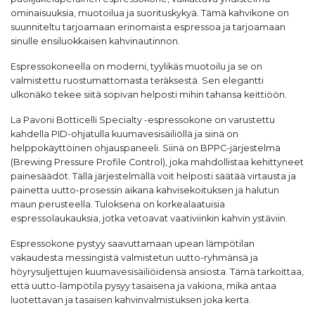
ominaisuuksia, muotoilua ja suorituskykyä. Tämä kahvikone on
suunniteltu tarjoamaan erinomaista espressoa ja tarjoamaan
sinulle ensiluokkaisen kahvinautinnon.
Espressokoneella on moderni, tyylikäs muotoilu ja se on
valmistettu ruostumattomasta teräksestä. Sen elegantti
ulkonäkö tekee siitä sopivan helposti mihin tahansa keittiöön.
La Pavoni Botticelli Specialty -espressokone on varustettu
kahdella PID-ohjatulla kuumavesisäiliöllä ja siinä on
helppokäyttöinen ohjauspaneeli. Siinä on BPPC-järjestelmä
(Brewing Pressure Profile Control), joka mahdollistaa kehittyneet
painesäädöt. Tällä järjestelmällä voit helposti säätää virtausta ja
painetta uutto-prosessin aikana kahvisekoituksen ja halutun
maun perusteella. Tuloksena on korkealaatuisia
espressolaukauksia, jotka vetoavat vaativiinkin kahvin ystäviin.
Espressokone pystyy saavuttamaan upean lämpötilan
vakaudesta messingistä valmistetun uutto-ryhmänsä ja
höyrysuljettujen kuumavesisäiliöidensä ansiosta. Tämä tarkoittaa,
että uutto-lämpötila pysyy tasaisena ja vakiona, mikä antaa
luotettavan ja tasaisen kahvinvalmistuksen joka kerta.