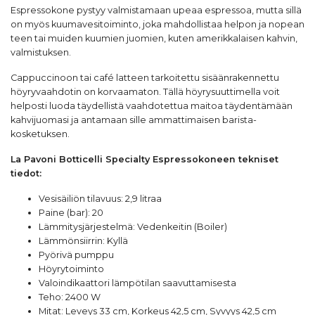
Espressokone pystyy valmistamaan upeaa espressoa, mutta sillä
on myös kuumavesitoiminto, joka mahdollistaa helpon ja nopean
teen tai muiden kuumien juomien, kuten amerikkalaisen kahvin,
valmistuksen.
Cappuccinoon tai café latteen tarkoitettu sisäänrakennettu
höyryvaahdotin on korvaamaton. Tällä höyrysuuttimella voit
helposti luoda täydellistä vaahdotettua maitoa täydentämään
kahvijuomasi ja antamaan sille ammattimaisen barista-
kosketuksen.
La Pavoni Botticelli Specialty Espressokoneen tekniset
tiedot:
Vesisäiliön tilavuus: 2,9 litraa
Paine (bar): 20
Lämmitysjärjestelmä: Vedenkeitin (Boiler)
Lämmönsiirrin: Kyllä
Pyörivä pumppu
Höyrytoiminto
Valoindikaattori lämpötilan saavuttamisesta
Teho: 2400 W
Mitat: Leveys 33 cm, Korkeus 42,5 cm, Syvyys 42,5 cm