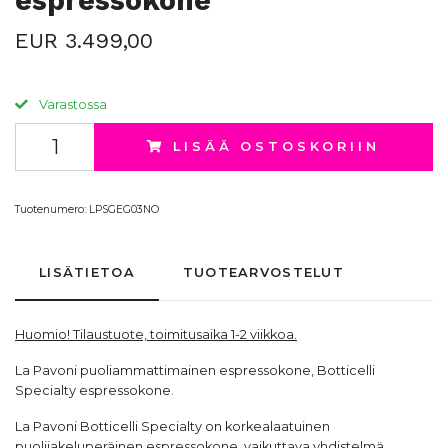
espressokone
EUR 3.499,00
Varastossa
LISÄÄ OSTOSKORIIN
Tuotenumero:
LPSGEG03NO
LISÄTIETOA
TUOTEARVOSTELUT
Huomio! Tilaustuote, toimitusaika 1-2 viikkoa.
La Pavoni puoliammattimainen espressokone, Botticelli
Specialty espressokone.
La Pavoni Botticelli Specialty on korkealaatuinen
puolijakeluperäinen espressokone, vaikuttava yhdistelmä