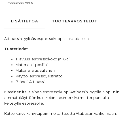
Tuotenumero:
910071
LISÄTIETOA
TUOTEARVOSTELUT
Attibassin
tyylikäs espressokuppi aluslautasella.
Tuotetiedot
Tilavuus: espressokoko (n. 6 cl)
Materiaali: posliini
Mukana: aluslautanen
Käyttö: espresso, ristretto
Brändi:
Attibassi
Klassinen italialainen espressokuppi Attibassin logolla. Sopii niin
ammattikäyttöön kuin kotiin – esimerkiksi
mutteripannulla
keitetylle espressolle.
Katso kaikki
kahvikuppimme
tai tutustu
Attibassin valikoimaan
.