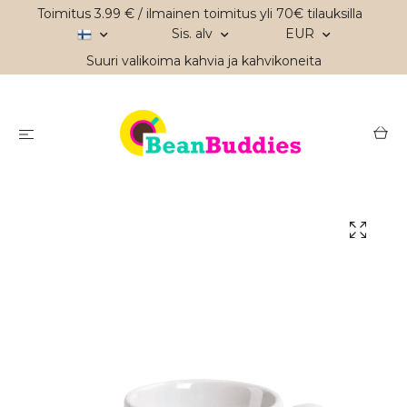
Toimitus 3.99 € / ilmainen toimitus yli 70€ tilauksilla
Sis. alv
EUR
Suuri valikoima kahvia ja kahvikoneita