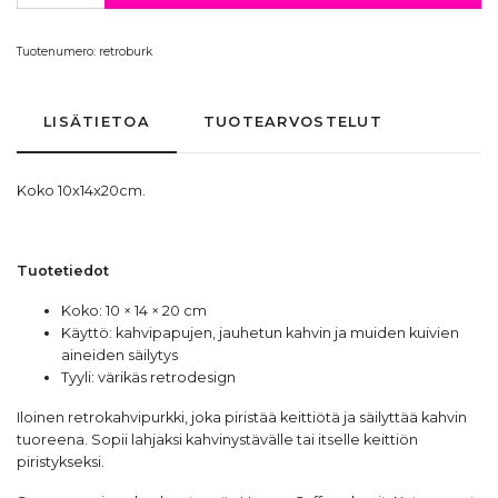
Tuotenumero:
retroburk
LISÄTIETOA
TUOTEARVOSTELUT
Koko 10x14x20cm.
Tuotetiedot
Koko: 10 × 14 × 20 cm
Käyttö: kahvipapujen, jauhetun kahvin ja muiden kuivien
aineiden säilytys
Tyyli: värikäs retrodesign
Iloinen retrokahvipurkki, joka piristää keittiötä ja säilyttää kahvin
tuoreena. Sopii lahjaksi kahvinystävälle tai itselle keittiön
piristykseksi.