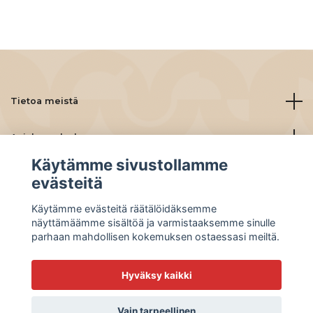
Tietoa meistä
Asiakaspalvelu
Käytämme sivustollamme
Lue lisää
evästeitä
Käytämme evästeitä räätälöidäksemme
Social Media
näyttämäämme sisältöä ja varmistaaksemme sinulle
parhaan mahdollisen kokemuksen ostaessasi meiltä.
Hyväksy kaikki
© 2026 BeanBuddies
Vain tarpeellinen