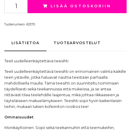
LISÄÄ OSTOSKORIIN
Tuotenumero:
Ä3370
LISÄTIETOA
TUOTEARVOSTELUT
Teeli uudelleenkäytettävä teesihti
Teeli uudelleenkäytettävä teesihti on erinomainen valinta kaikille
teen ystäville, jotka haluavat nauttia teestään parhaalla
mahdollisella maulla. Tämä teesihti on suunniteltu toimimaan
täydellisesti sekä teekannuissa että mukeissa, ja se antaa
riittävästi tilaa teelehdille laajentua, mikä johtaa rikkaaseen ja
täyteläiseen makuelämykseen. Teesihti sopii hyvin kaikenlaisiin
teihin, mukaan lukien kofeiiniton rooibos tee!
Ominaisuudet
:
Monikäyttöinen: Sopii sekä teekannuihin että teemukeihin,