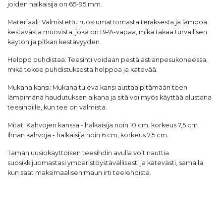
joiden halkaisija on 65-95 mm.
Materiaali: Valmistettu ruostumattomasta teräksestä ja lämpöä
kestävästä muovista, joka on BPA-vapaa, mikä takaa turvallisen
käytön ja pitkän kestävyyden.
Helppo puhdistaa: Teesihti voidaan pestä astianpesukoneessa,
mikä tekee puhdistuksesta helppoa ja kätevää.
Mukana kansi: Mukana tuleva kansi auttaa pitämään teen
lämpimänä haudutuksen aikana ja sitä voi myös käyttää alustana
teesihdille, kun tee on valmista.
Mitat: Kahvojen kanssa - halkaisija noin 10 cm, korkeus 7,5 cm.
Ilman kahvoja - halkaisija noin 6 cm, korkeus 7,5 cm.
Tämän uusiokäyttöisen teesihdin avulla voit nauttia
suosikkijuomastasi ympäristöystävällisesti ja kätevästi, samalla
kun saat maksimaalisen maun irti teelehdistä.