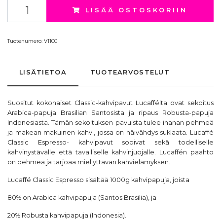
LISÄÄ OSTOSKORIIN
Tuotenumero:
V1100
LISÄTIETOA
TUOTEARVOSTELUT
Suositut kokonaiset Classic-kahvipavut
Lucaffélta
ovat sekoitus
Arabica-papuja Brasilian Santosista ja ripaus Robusta-papuja
Indonesiasta. Tämän sekoituksen pavuista tulee ihanan pehmeä
ja makean makuinen kahvi, jossa on häivähdys suklaata. Lucaffé
Classic Espresso- kahvipavut sopivat sekä todelliselle
kahvinystävälle että tavalliselle kahvinjuojalle. Lucaffén paahto
on pehmeä ja tarjoaa miellyttävän kahvielämyksen.
Lucaffé Classic Espresso sisältää 1000g kahvipapuja, joista
80% on Arabica kahvipapuja (Santos Brasilia), ja
20% Robusta kahvipapuja (Indonesia).