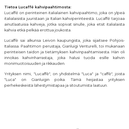
Tietoa
Lucaffé
kahvipaahtimosta:
Lucaffé on perinteinen italialainen kahvipaahtimo, joka on ylpeä
italialaisista juuristaan ja Italian kahviperinteestä. Lucaffé tarjoaa
ainutlaatuisia kahveja, jotka sopivat sinulle, joka etsit italialaista
kahvia etkä pelkää erottua joukosta.
Lucaffè sai alkunsa Leivon kaupungista, joka sijaitsee Pohjois-
Italiassa. Paahtimon perustaja, Gianluigi Venturelli, toi mukanaan
perinteisen taidon ja tietämyksen kahvinpaahtamisesta. Hän oli
innokas kahvinharrastaja, joka halusi tuoda esille kahvin
monimuotoisuuden ja rikkauden.
Yrityksen nimi, "Lucaffè", on yhdistelmä "Luca" ja "caffè", joista
"Luca" on Gianluigin poika. Tämä heijastaa yrityksen
perhekeskeistä lähestymistapaa ja sitoutumista laatuun.